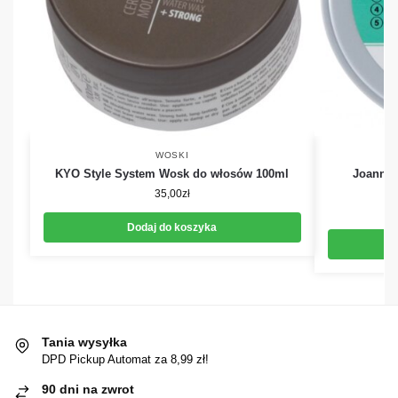
WOSKI
KYO Style System Wosk do włosów 100ml
Joanna S
Br
35,00
zł
Dodaj do koszyka
Tania wysyłka
DPD Pickup Automat za 8,99 zł!
90 dni na zwrot