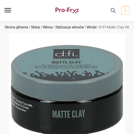
0
Strona główna
/
Sklep
/
Włosy
/
Stylizacja włosów
/
Woski
/
D:FI Matte Clay Wos