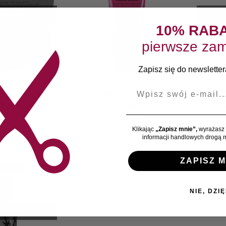
a stanie
10% RAB
pierwsze zam
Zapisz się do newslettera
REMY
KREMY
E-mail
 Krem rzeźbiący
D:FI Volume Cream Krem
D:FI 
włosów
zwiększający objętość włosów
styl
200ml
–
61,00
zł
25,80
zł
Klikając
„Zapisz mnie”,
wyrażasz 
informacji handlowych drogą m
ZAPISZ M
NIE, DZIĘ
a stanie