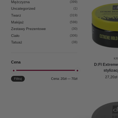
Mężczyzna
(399)
Uncategorized
(1)
Twarz
(319)
Makijaż
(598)
Zestawy Prezentowe
(30)
Ciało
(306)
Tatuaż
(38)
K
Cena
D:FI Extrem
styliza
27,20
zł
Filtruj
Cena:
20zł
—
70zł