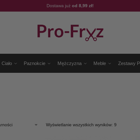
Dostawa już
od 8,99 zł!
Ciało
Paznokcie
Mężczyzna
Meble
Zestawy P
Wyświetlanie wszystkich wyników: 9