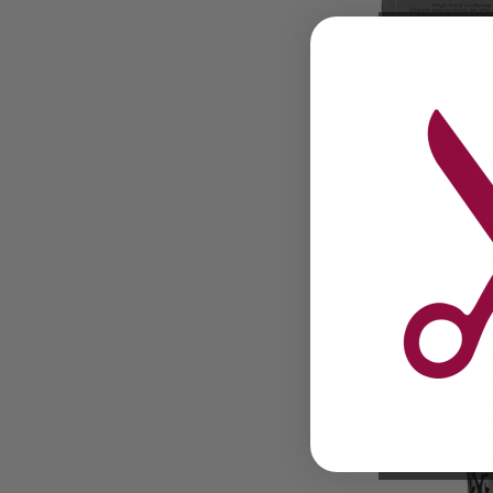
Brak n
K
D:FI D:Sculpt
do 
32,50
zł
Brak n