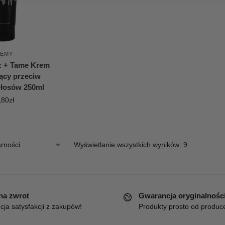
REMY
zz + Tame Krem
ący przeciw
włosów 250ml
,80
zł
Wyświetlanie wszystkich wyników: 9
 na zwrot
Gwarancja oryginalnośc
ja satysfakcji z zakupów!
Produkty prosto od produc