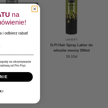
Brak na stanie
ATU
na
ówienie!
 i odbierz rabat!
SPRAYE
LAKIERY
Reshapable Spray do
D:FI Hair Spray Lakier do
izacji włosów 150ml
włosów mocny 300ml
39,00
zł
28,10
zł
zgodę na otrzymywanie
ailową od Pro-Fryz.
NIE
KI