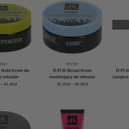
REMY
KREMY
e Hold Krem do
D:FI D:Struct Krem
D:FI 
cji włosów
modelujący do włosów
zwiększ
–
41,40
zł
30,20
zł
–
48,80
zł