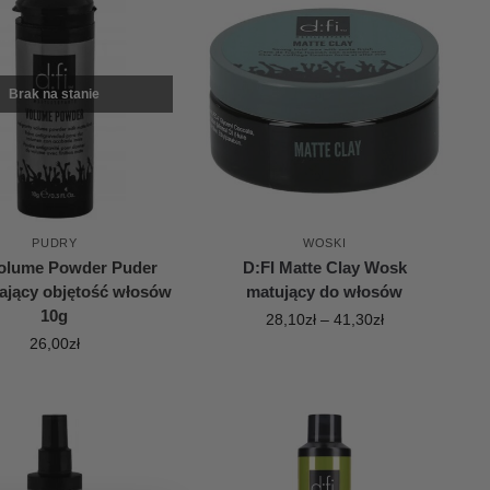
Brak na stanie
PUDRY
WOSKI
Volume Powder Puder
D:FI Matte Clay Wosk
ający objętość włosów
matujący do włosów
10g
28,10
zł
–
41,30
zł
26,00
zł