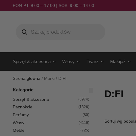
PON-PT: 9:00 – 17:00 | SOB: 9:00 – 14:00
Sprzęt & akcesoria
Włosy
Twarz
Makijaż
Strona główna
/
Marki
/
D:FI
Kategorie
D:FI
Sprzęt & akcesoria
(3974)
Paznokcie
(1326)
Perfumy
(80)
Włosy
(4116)
Meble
(725)