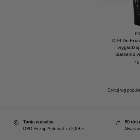
K
D:FI De-Fri
wygładzaj
puszeniu 
46
Tania wysyłka
90 dni
DPD Pickup Automat za 8,99 zł!
Gwaranc