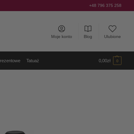
+48 796 375 258
Moje konto
Blog
Ulubione
rezentowe
Tatuaż
0,00
zł
0