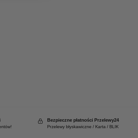
i
Bezpieczne płatności Przelewy24
entów!
Przelewy błyskawiczne / Karta / BLIK