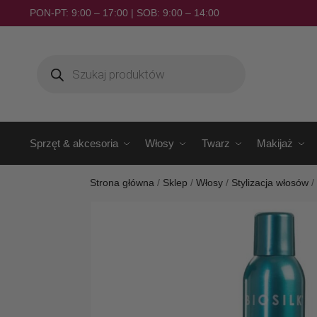
PON-PT: 9:00 – 17:00 | SOB: 9:00 – 14:00
Sprzęt & akcesoria
Włosy
Twarz
Makijaż
Strona główna
/
Sklep
/
Włosy
/
Stylizacja włosów