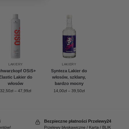
LAKIERY
LAKIERY
chwarzkopf OSiS+
Synteza Lakier do
Elastic Lakier do
włosów, szklany,
włosów
bardzo mocny
32,50
zł
–
47,99
zł
14,00
zł
–
39,50
zł
i
Bezpieczne płatności Przelewy24
entów!
Przelewy błyskawiczne / Karta / BLIK