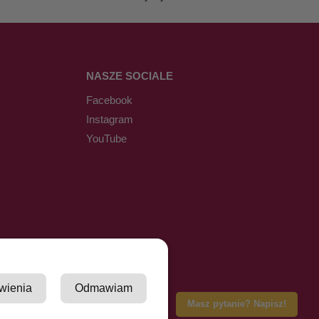
NASZE SOCIALE
Facebook
Instagram
YouTube
wienia
Odmawiam
Masz pytanie? Napisz!