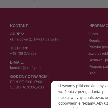
KONTAKT
INFORMAC
ADRES:
O nas
ul. Targowa 2, 08-400 Garwolin
Regulamin
Polityka pry
TELEFON:
+48 796 375 258
Zwroty i rek
Dostawa i p
E-MAIL:
Program par
kontakt@pro-fryz.pl
Blog
GODZINY OTWARCIA:
PON-PT: 9:00-17:00
Używamy pliki cookie, aby z
SOBOTA: 9:00-14:00
wrażenia z przeglądania, pe
naszej witryny, analizować je
odpowiednie reklamy. Aby uzy