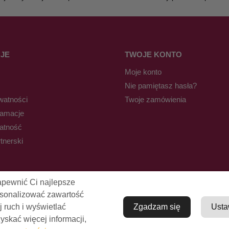
JE
TWOJE KONTO
Moje konto
Nie pamiętasz hasła?
watności
Twoje zamówienia
lamacje
łatność
tnerski
apewnić Ci najlepsze
rsonalizować zawartość
j ruch i wyświetlać
Zgadzam się
Usta
skać więcej informacji,
© Pro-Fryz.pl 2021-2026