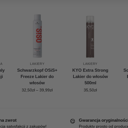
JA
LAKIERY
LAKIERY
nly
Schwarzkopf OSiS+
KYO Extra Strong
S
ji
Freeze Lakier do
Lakier do włosów
włosów
500ml
32,50
zł
–
39,99
zł
35,50
zł
 na zwrot
Gwarancja oryginalnośc
ja satysfakcji z zakupów!
Produkty prosto od produc