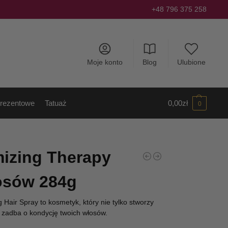
+48 796 375 258
Moje konto
Blog
Ulubione
rezentowe
Tatuaż
0,00
zł
0
mizing Therapy
osów 284g
 Hair Spray to kosmetyk, który nie tylko stworzy
 zadba o kondycję twoich włosów.