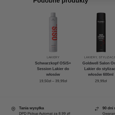
Podobne produkty
LAKIERY
LAKIERY
,
STYLIZAC
Schwarzkopf OSiS+
Goldwell Salon O
Session Lakier do
Lakier do stylizac
włosów
włosów 600ml
19,50
zł
–
39,99
zł
29,99
zł
Tania wysyłka
90 dni
DPD Pickup Automat za 8,99 zł!
Gwaranc