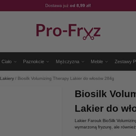
Dostawa już
od 8,99 zł!
Ciało
Paznokcie
Mężczyzna
Meble
Zestawy P
/
Lakiery
/
Biosilk Volumizing Therapy Lakier do włosów 284g
Biosilk Volu
Lakier do wł
Lakier Farouk BioSilk Volumizing
wymarzoną fryzurę, ale również