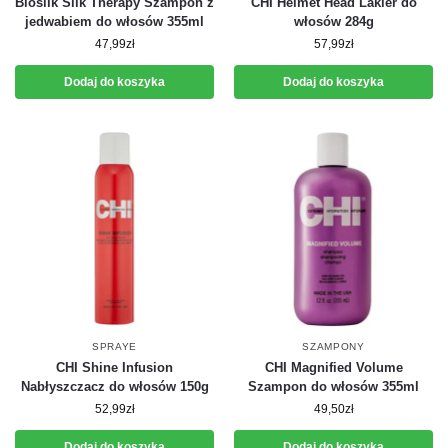
Biosilk Silk Therapy Szampon z
CHI Helmet Head Lakier do
jedwabiem do włosów 355ml
włosów 284g
47,99
zł
57,99
zł
Dodaj do koszyka
Dodaj do koszyka
SPRAYE
SZAMPONY
CHI Shine Infusion
CHI Magnified Volume
Nabłyszczacz do włosów 150g
Szampon do włosów 355ml
52,99
zł
49,50
zł
Dodaj do koszyka
Dodaj do koszyka