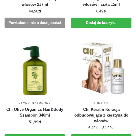
włosów 237ml
włosów i ciała 15ml
44,50
zł
6,49
zł
Powiadom mnie o dostępności
Dodaj do koszyka
PŁYNY
,
SZAMPONY
KURACJE
Chi Olive Organics Hair&Body
Chi Keratin Kuracja
Szampon 340ml
odbudowująca z keratyną do
włosów
51,99
zł
6,49
zł
–
84,99
zł