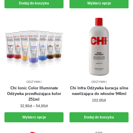
Dodaj do koszyka
Wybierz opcje
ODŻYWKI
ODŻYWKI
Chi Ionic Color Illuminate
Chi Infra Odżywka kuracja silne
Odżywka przedłużająca kolor
nawilżająca do włosów 946ml
251ml
102,00
zł
32,90
zł
–
54,00
zł
Wybierz opcje
Dodaj do koszyka