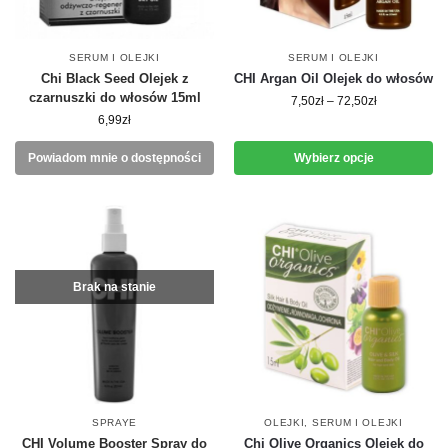
SERUM I OLEJKI
SERUM I OLEJKI
Chi Black Seed Olejek z
CHI Argan Oil Olejek do włosów
czarnuszki do włosów 15ml
7,50
zł
–
72,50
zł
6,99
zł
Powiadom mnie o dostępności
Wybierz opcje
Brak na stanie
SPRAYE
OLEJKI
,
SERUM I OLEJKI
CHI Volume Booster Spray do
Chi Olive Organics Olejek do