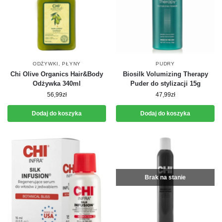
ODŻYWKI
,
PŁYNY
PUDRY
Chi Olive Organics Hair&Body
Biosilk Volumizing Therapy
Odżywka 340ml
Puder do stylizacji 15g
56,99
zł
47,99
zł
Dodaj do koszyka
Dodaj do koszyka
Brak na stanie