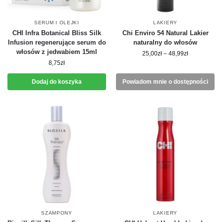
SERUM I OLEJKI
LAKIERY
CHI Infra Botanical Bliss Silk
Chi Enviro 54 Natural Lakier
Infusion regenerujące serum do
naturalny do włosów
włosów z jedwabiem 15ml
25,00
zł
–
48,99
zł
8,75
zł
Dodaj do koszyka
Powiadom mnie o dostępności
SZAMPONY
LAKIERY