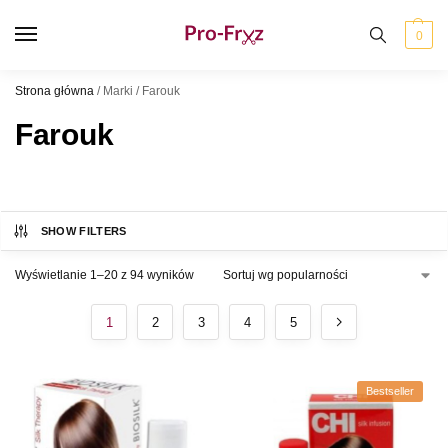
0
Strona główna
/
Marki
/
Farouk
Farouk
SHOW FILTERS
Wyświetlanie 1–20 z 94 wyników
1
2
3
4
5
Bestseller