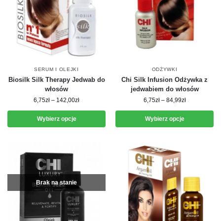
SERUM I OLEJKI
ODŻYWKI
Biosilk Silk Therapy Jedwab do
Chi Silk Infusion Odżywka z
włosów
jedwabiem do włosów
6,75
zł
–
142,00
zł
6,75
zł
–
84,99
zł
Wybierz opcje
Wybierz opcje
Brak na stanie