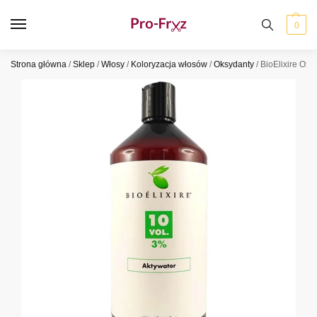
0
Strona główna
/
Sklep
/
Włosy
/
Koloryzacja włosów
/
Oksydanty
/
BioElixire Oxy