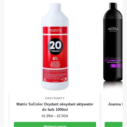
OKSYDANTY
Matrix SoColor Oxydant oksydant aktywator
Joanna Pro
do farb 1000ml
41,99
zł
–
42,50
zł
Wybierz opcje