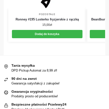
POZOSTAŁE
Ronney #195 Lusterko fryzjerskie z rączką
Beardburys
15,00
zł
Dodaj do koszyka
Tania wysyłka
DPD Pickup Automat za 8,99 zł!
90 dni na zwrot
Gwarancja satysfakcji z zakupów!
Gwarancja oryginalności
Produkty prosto od producentów!
Bezpieczne płatności Przelewy24