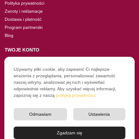
Polityka prywatności
Zwroty i reklamacje
Dostawa i płatność
Program partnerski
Blog
TWOJE KONTO
Moje konto
Nie pamiętasz hasła?
Używamy pliki cookie, aby zapewnić Ci najlepsze
wrażenia z przeglądania, personalizować zawartość
Twoje zamówienia
naszej witryny, analizować jej ruch i wyświetlać
odpowiednie reklamy. Aby uzyskać więcej informacji,
NASZE SOCIALE
zapoznaj się z naszą
polityką prywatności
.
Facebook
Instagram
Odmawiam
Ustawienia
YouTube
© Pro-Fryz.pl 2021-2026
Zgadzam się