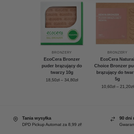
BRONZERY
BRONZERY
EcoCera Bronzer
EcoCera Natura
puder brązujący do
Choice Bronzer pu
twarzy 10g
brązujący do twa
5g
18,50
zł
–
34,80
zł
10,60
zł
–
21,20
zł
Tania wysyłka
90 dni
DPD Pickup Automat za 8,99 zł!
Gwaranc