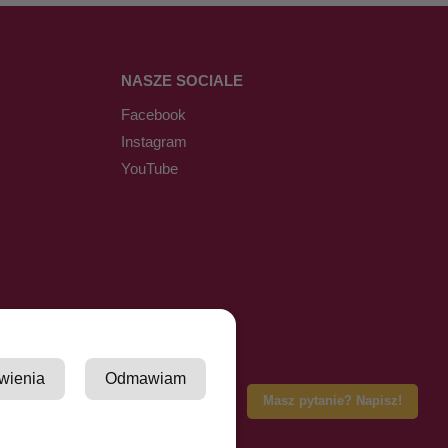
NASZE SOCIALE
Facebook
Instagram
YouTube
wienia
Odmawiam
Masz pytanie? Napisz!