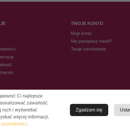
JE
TWOJE KONTO
Moje konto
Nie pamiętasz hasła?
watności
Twoje zamówienia
lamacje
łatność
tnerski
apewnić Ci najlepsze
rsonalizować zawartość
j ruch i wyświetlać
Zgadzam się
Usta
skać więcej informacji,
© Pro-Fryz.pl 2021-2026
ą prywatności
.