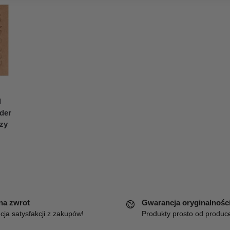
l
der
rzy
 na zwrot
Gwarancja oryginalnośc
ja satysfakcji z zakupów!
Produkty prosto od produc