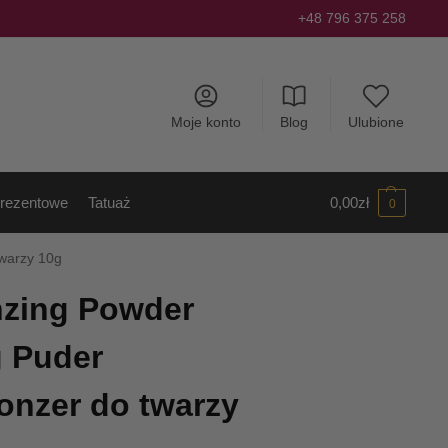
+48 796 375 258
Moje konto
Blog
Ulubione
rezentowe
Tatuaż
0,00
zł
0
twarzy 10g
nzing Powder
g Puder
ronzer do twarzy