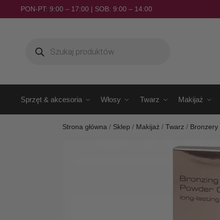
PON-PT: 9:00 – 17:00 | SOB: 9:00 – 14:00
Sprzęt & akcesoria
Włosy
Twarz
Makijaż
Strona główna
/
Sklep
/
Makijaż
/
Twarz
/
Bronzery