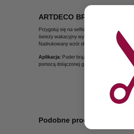
ARTDECO BRONZING POWD
Przygotuj się na selfie! Brązowe wykończeni
świeży wakacyjny wygląd w mgnieniu oka! Dz
Nadrukowany wzór słońca i luksusowa brązow
Aplikacja:
Puder brązujący w kompakcie możn
pomocą dołączonej gąbki lub pędzla do różu
Podobne produkty