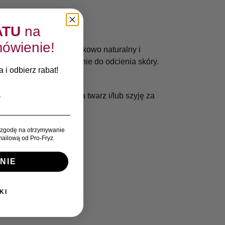
ATU
na
ówienie!
-Lasting zapewnia wyjątkowo naturalny i
esz idealne dopasowanie do odcienia skóry.
 i odbierz rabat!
u policzkom. Nałóż na twarz i/lub szyję za
zgodę na otrzymywanie
ailową od Pro-Fryz.
NIE
KI