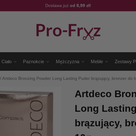
Dostawa już
od 8,99 zł!
Ciało
Paznokcie
Mężczyzna
Meble
Zestawy P
/
Artdeco Bronzing Powder Long Lasting Puder brązujący, bronzer do 
Artdeco Bro
Long Lastin
brązujący, b