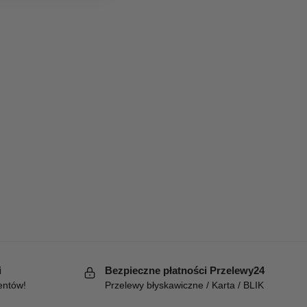
i
Bezpieczne płatności Przelewy24
entów!
Przelewy błyskawiczne / Karta / BLIK