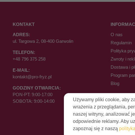
KONTAKT
INFORMAC
ADRES:
O nas
ul. Targowa 2, 08-400 Garwolin
Regulamin
Polityka pry
TELEFON:
+48 796 375 258
Zwroty i rek
Dostawa i p
E-MAIL:
Program par
kontakt@pro-fryz.pl
Blog
GODZINY OTWARCIA:
PON-PT: 9:00-17:00
Używamy pliki cookie, aby z
SOBOTA: 9:00-14:00
wrażenia z przeglądania, pe
naszej witryny, analizować je
odpowiednie reklamy. Aby uzy
zapoznaj się z naszą
polityk