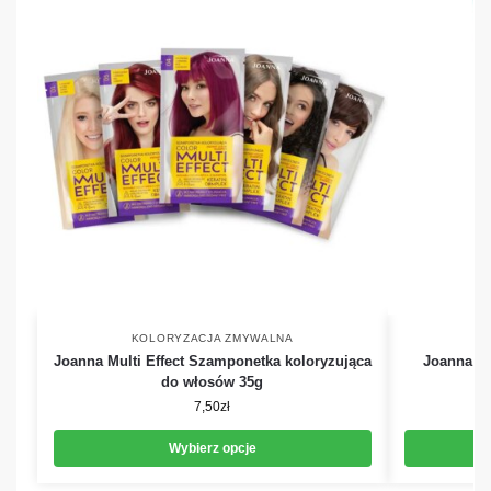
KOLORYZACJA ZMYWALNA
K
Joanna Multi Effect Szamponetka koloryzująca
Joanna Ul
do włosów 35g
7,50
zł
Wybierz opcje