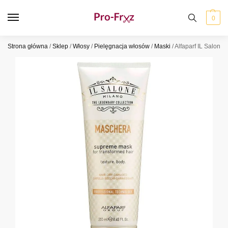
0
Strona główna
/
Sklep
/
Włosy
/
Pielęgnacja włosów
/
Maski
/
Alfaparf IL Salon