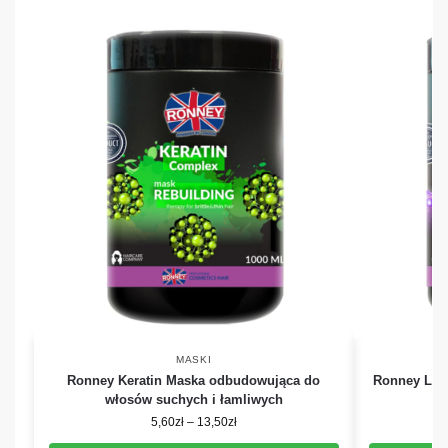
MASKI
Ronney Keratin Maska odbudowująca do
Ronney L-A
włosów suchych i łamliwych
5,60
zł
–
13,50
zł