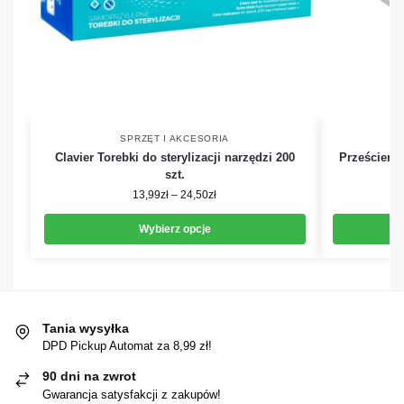
SPRZĘT I AKCESORIA
Clavier Torebki do sterylizacji narzędzi 200
Prześcierad
szt.
13,99
zł
–
24,50
zł
Wybierz opcje
Tania wysyłka
DPD Pickup Automat za 8,99 zł!
90 dni na zwrot
Gwarancja satysfakcji z zakupów!