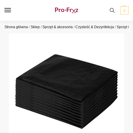
0
Strona główna
/
Sklep
/
Sprzęt & akcesoria
/
Czystość & Dezynfekcja
/
Sprzęt i a