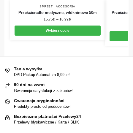
SPRZĘT I AKCESORIA
Prześcieradło medyczne, włókninowe 50m
Prześcierad
15,75
zł
–
16,99
zł
Wybierz opcje
Tania wysyłka
DPD Pickup Automat za 8,99 zł!
90 dni na zwrot
Gwarancja satysfakcji z zakupów!
Gwarancja oryginalności
Produkty prosto od producentów!
Bezpieczne płatności Przelewy24
Przelewy błyskawiczne / Karta / BLIK