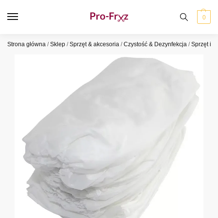
0
Strona główna
/
Sklep
/
Sprzęt & akcesoria
/
Czystość & Dezynfekcja
/
Sprzęt i a