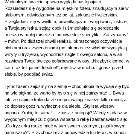
W idealnym świecie sprawa wygląda następująco…
Rozsiadasz się wygodnie na miękkim fotelu, znajdującym się w
ulubionym, odwiedzanym też od lat, zakładzie fryzjerskim.
Przeglądasz się w wielkim, oświetlającym Twoją twarz, lustrze,
a Twoja stylistka, stojąc obok i uśmiechając się serdecznie,
miesza w małej miseczce odpowiednie specyfiki. „Zaczynamy”
– mówi. Po dłuższej chwili relaksu, okraszonego oczywiście
plotkami oraz zwierzeniami (bo tak przecież właśnie wyglądają
wizyty u fryzjera), wychodzisz nagle z owego salonu, a wiatr
rozwiewa Twoje świeżo pofarbowane włosy. „Niezbyt ciemne, w
sam raz też jasne. Idealne!”, myślisz w duchu. I gnasz przed
siebie, by podbijać świat.
Tymczasem zejdźmy na ziemię – choć utopia ta wydaje się być
na tyle piękna, że warto by było się w niej zatrzymać… Bywa
tak, że napięte kalendarze nie pozwalają znaleźć kilku minut, a
co dopiero godzin, wyłącznie dla siebie. „Stylista włosów
odpada. Zrobię to sama!” – znasz z autopsji? Wtedy siadasz w
wygodnym miejscu z głową wspartą o rękę i zastanawiasz się:
„Co fryzjerka może mieć w tym swoim czarnym, plastikowym
garnuszku?”. Przychodzimy z odpowiedzią tu i teraz, w końcu