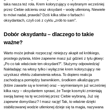
taka nasza też rola. Krem koloryzujący o wybranym wcześniej
przez Ciebie odcieniu oraz oksydant – wodę utlenioną. Niewiele
to mówi nadal, prawda? Dziś kilka słów o farbach i
oksydantach, czyli coś z cyklu „zrób to sam”.
Dobór oksydantu – dlaczego to takie
ważne?
Warto może jednak rozpocząć niniejszy akapit od krótkiego,
prostego pytania, które zapewne masz już gdzieś z tylu głowy:
„Po co tak właściwie ten oksydant?”. Służymy odpowiedzią!
Nakładając na włosy tylko i wyłącznie krem koloryzujący nie
uzyskasz efektu zabarwienia włosa. To dopiero reakcja
zachodząca pomiędzy barwnikiem, środkiem alkalizującym
(które zawarte są w kremie) oraz – wymienianym już wcześniej
kilka razy – oksydantem sprawi, że Twoje kosmyki zmieniają
swoją barwę na tę wcześniej przez Ciebie wybraną. Już się
zapewne domyślasz? I masz rację! Tak, to właśnie dzięki
stabilizowanej wodzie utlenionej dzieje się ta magia, nazywana