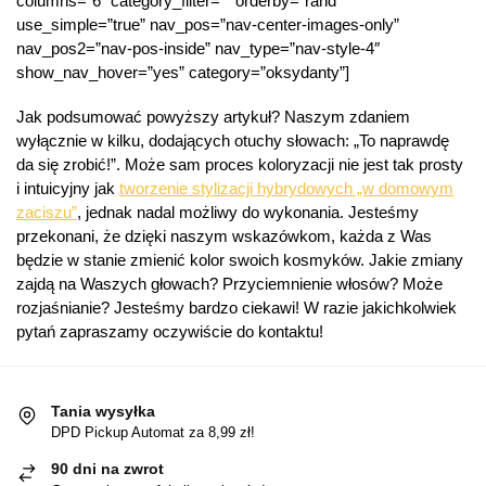
columns=”6″ category_filter=”” orderby=”rand”
use_simple=”true” nav_pos=”nav-center-images-only”
nav_pos2=”nav-pos-inside” nav_type=”nav-style-4″
show_nav_hover=”yes” category=”oksydanty”]
Jak podsumować powyższy artykuł? Naszym zdaniem
wyłącznie w kilku, dodających otuchy słowach: „To naprawdę
da się zrobić!”. Może sam proces koloryzacji nie jest tak prosty
i intuicyjny jak
tworzenie stylizacji hybrydowych „w domowym
zaciszu”
, jednak nadal możliwy do wykonania. Jesteśmy
przekonani, że dzięki naszym wskazówkom, każda z Was
będzie w stanie zmienić kolor swoich kosmyków. Jakie zmiany
zajdą na Waszych głowach? Przyciemnienie włosów? Może
rozjaśnianie? Jesteśmy bardzo ciekawi! W razie jakichkolwiek
pytań zapraszamy oczywiście do kontaktu!
Tania wysyłka
DPD Pickup Automat za 8,99 zł!
90 dni na zwrot