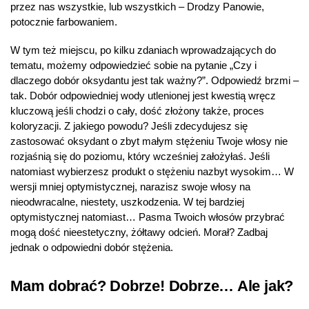
przez nas wszystkie, lub wszystkich – Drodzy Panowie,
potocznie farbowaniem.
W tym też miejscu, po kilku zdaniach wprowadzających do
tematu, możemy odpowiedzieć sobie na pytanie „Czy i
dlaczego dobór oksydantu jest tak ważny?”. Odpowiedź brzmi –
tak. Dobór odpowiedniej wody utlenionej jest kwestią wręcz
kluczową jeśli chodzi o cały, dość złożony także, proces
koloryzacji. Z jakiego powodu? Jeśli zdecydujesz się
zastosować oksydant o zbyt małym stężeniu Twoje włosy nie
rozjaśnią się do poziomu, który wcześniej założyłaś. Jeśli
natomiast wybierzesz produkt o stężeniu nazbyt wysokim… W
wersji mniej optymistycznej, narazisz swoje włosy na
nieodwracalne, niestety, uszkodzenia. W tej bardziej
optymistycznej natomiast… Pasma Twoich włosów przybrać
mogą dość nieestetyczny, żółtawy odcień. Morał? Zadbaj
jednak o odpowiedni dobór stężenia.
Mam dobrać? Dobrze! Dobrze… Ale jak?