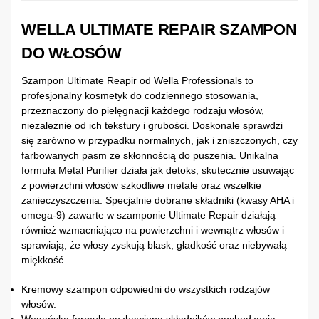
WELLA ULTIMATE REPAIR SZAMPON
DO WŁOSÓW
Szampon Ultimate Reapir od Wella Professionals to
profesjonalny kosmetyk do codziennego stosowania,
przeznaczony do pielęgnacji każdego rodzaju włosów,
niezależnie od ich tekstury i grubości. Doskonale sprawdzi
się zarówno w przypadku normalnych, jak i zniszczonych, czy
farbowanych pasm ze skłonnością do puszenia. Unikalna
formuła Metal Purifier działa jak detoks, skutecznie usuwając
z powierzchni włosów szkodliwe metale oraz wszelkie
zanieczyszczenia. Specjalnie dobrane składniki (kwasy AHA i
omega-9) zawarte w szamponie Ultimate Repair działają
również wzmacniająco na powierzchni i wewnątrz włosów i
sprawiają, że włosy zyskują blask, gładkość oraz niebywałą
miękkość.
Kremowy szampon odpowiedni do wszystkich rodzajów
włosów.
Wegańska formuła pozbawiona składników pochodzenia