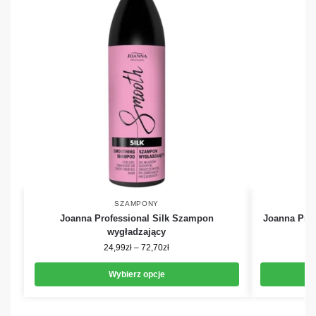
SZAMPONY
Joanna Professional Silk Szampon
Joanna Pro
wygładzający
24,99
zł
–
72,70
zł
Wybierz opcje