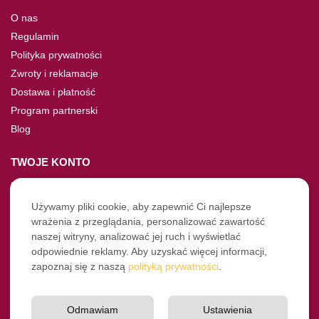
O nas
Regulamin
Polityka prywatności
Zwroty i reklamacje
Dostawa i płatność
Program partnerski
Blog
TWOJE KONTO
Moje konto
Nie pamiętasz hasła?
Używamy pliki cookie, aby zapewnić Ci najlepsze
wrażenia z przeglądania, personalizować zawartość
Twoje zamówienia
naszej witryny, analizować jej ruch i wyświetlać
odpowiednie reklamy. Aby uzyskać więcej informacji,
NASZE SOCIALE
zapoznaj się z naszą
polityką prywatności
.
Facebook
Instagram
Odmawiam
Ustawienia
YouTube