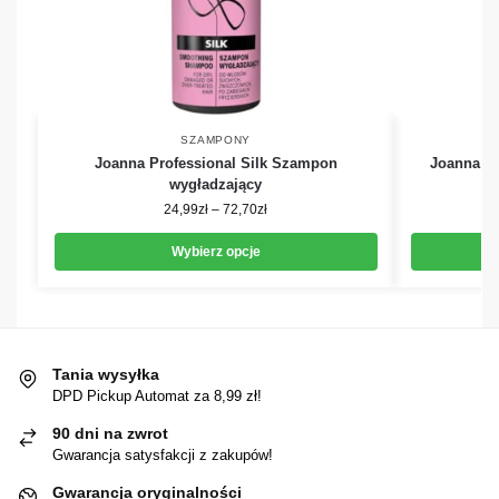
SZAMPONY
Joanna Professional Silk Szampon
Joanna P
wygładzający
24,99
zł
–
72,70
zł
Wybierz opcje
Tania wysyłka
DPD Pickup Automat za 8,99 zł!
90 dni na zwrot
Gwarancja satysfakcji z zakupów!
Gwarancja oryginalności