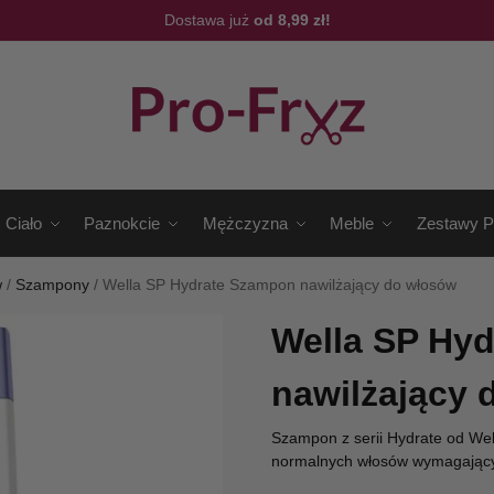
Dostawa już
od 8,99 zł!
Ciało
Paznokcie
Mężczyzna
Meble
Zestawy P
w
/
Szampony
/
Wella SP Hydrate Szampon nawilżający do włosów
Wella SP Hy
nawilżający 
Szampon z serii Hydrate od Well
normalnych włosów wymagający