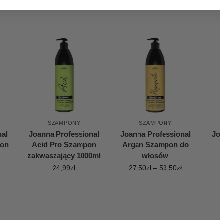
SZAMPONY
SZAMPONY
nal
Joanna Professional
Joanna Professional
Jo
pon
Acid Pro Szampon
Argan Szampon do
zakwaszający 1000ml
włosów
24,99
zł
27,50
zł
–
53,50
zł