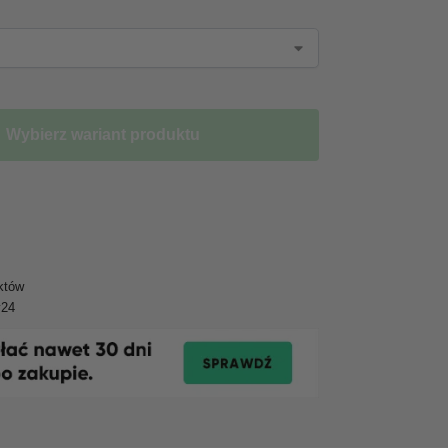
Wybierz wariant produktu
któw
y24