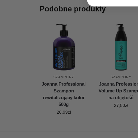
Podobne produkty
SZAMPONY
SZAMPONY
Joanna Professional
Joanna Professio
Szampon
Volume Up Szam
rewitalizujący kolor
na objętość
500g
27,50
zł
26,99
zł