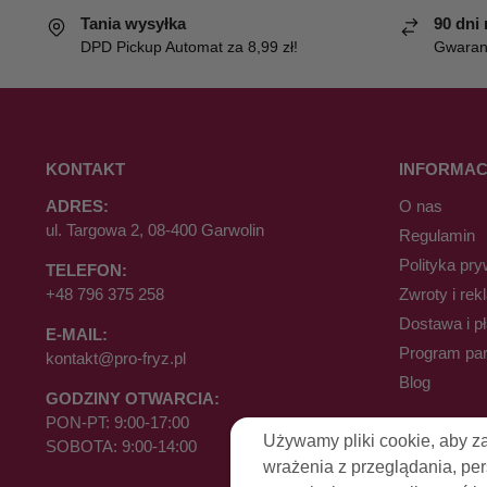
Tania wysyłka
90 dni
DPD Pickup Automat za 8,99 zł!
Gwaranc
KONTAKT
INFORMAC
ADRES:
O nas
ul. Targowa 2, 08-400 Garwolin
Regulamin
Polityka pry
TELEFON:
+48 796 375 258
Zwroty i rek
Dostawa i p
E-MAIL:
Program par
kontakt@pro-fryz.pl
Blog
GODZINY OTWARCIA:
PON-PT: 9:00-17:00
Używamy pliki cookie, aby z
SOBOTA: 9:00-14:00
wrażenia z przeglądania, pe