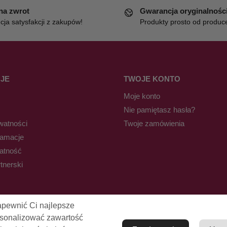
 na zwrot
Gwarancja oryginalnośc
ja satysfakcji z zakupów!
Produkty prosto od produc
JE
TWOJE KONTO
Moje konto
Nie pamiętasz hasła?
watności
Twoje zamówienia
lamacje
łatność
tnerski
apewnić Ci najlepsze
rsonalizować zawartość