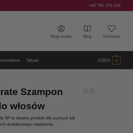
+48 796 375 258
Moje konto
Blog
Ulubione
rezentowe
Tatuaż
0,00
zł
0
drate Szampon
do włosów
a SP to idealny produkt dla suchych lub
ch dodatkowego nawilżenia.