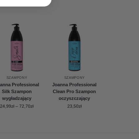
SZAMPONY
SZAMPONY
anna Professional
Joanna Professional
Silk Szampon
Clean Pro Szampon
wygładzający
oczyszczający
24,99
zł
–
72,70
zł
23,50
zł