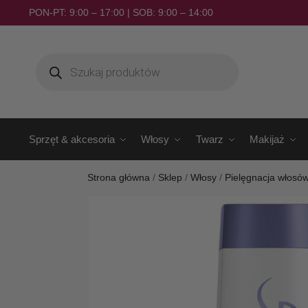
PON-PT: 9:00 – 17:00 | SOB: 9:00 – 14:00
Sprzęt & akcesoria
Włosy
Twarz
Makijaż
Strona główna
/
Sklep
/
Włosy
/
Pielęgnacja włosó