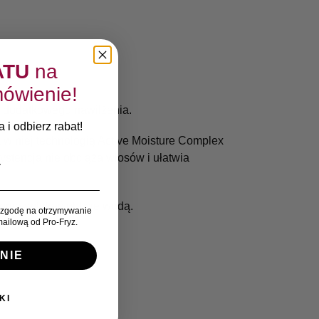
ATU
na
ówienie!
h dodatkowego nawilżenia.
 i odbierz rabat!
ą w niej technologią Active Moisture Complex
ystencja nie obciąża włosów i ułatwia
pnie spłukać obficie wodą.
zgodę na otrzymywanie
ailową od Pro-Fryz.
NIE
KI