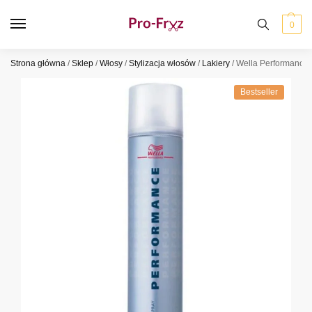
0
Strona główna
/
Sklep
/
Włosy
/
Stylizacja włosów
/
Lakiery
/
Wella Performance 
Bestseller