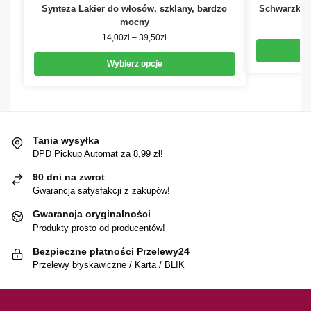
Synteza Lakier do włosów, szklany, bardzo
Schwarzkop
mocny
14,00
zł
–
39,50
zł
Wybierz opcje
Tania wysyłka
DPD Pickup Automat za 8,99 zł!
90 dni na zwrot
Gwarancja satysfakcji z zakupów!
Gwarancja oryginalności
Produkty prosto od producentów!
Bezpieczne płatności Przelewy24
Przelewy błyskawiczne / Karta / BLIK