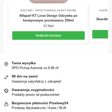
ODŻYWKI
,
PROSTOWANIE KERATYNOWE
KĄPIEL
,
Alfaparf KT Lisse Design Odżywka po
Beardbury
keratynowym prostowaniu 250ml
57,50
zł
Dodaj do koszyka
Tania wysyłka
DPD Pickup Automat za 8,99 zł!
90 dni na zwrot
Gwarancja satysfakcji z zakupów!
Gwarancja oryginalności
Produkty prosto od producentów!
Bezpieczne płatności Przelewy24
Przelewy błyskawiczne / Karta / BLIK