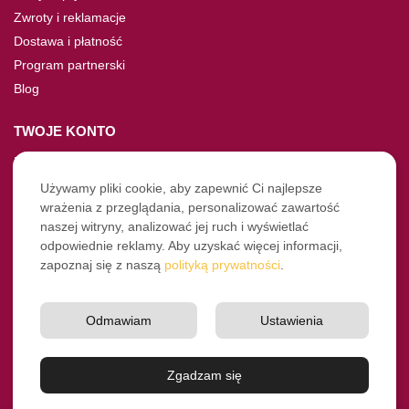
Zwroty i reklamacje
Dostawa i płatność
Program partnerski
Blog
TWOJE KONTO
Moje konto
Nie pamiętasz hasła?
Używamy pliki cookie, aby zapewnić Ci najlepsze
wrażenia z przeglądania, personalizować zawartość
Twoje zamówienia
naszej witryny, analizować jej ruch i wyświetlać
odpowiednie reklamy. Aby uzyskać więcej informacji,
NASZE SOCIALE
zapoznaj się z naszą
polityką prywatności
.
Facebook
Instagram
Odmawiam
Ustawienia
YouTube
© Pro-Fryz.pl 2021-2026
Zgadzam się