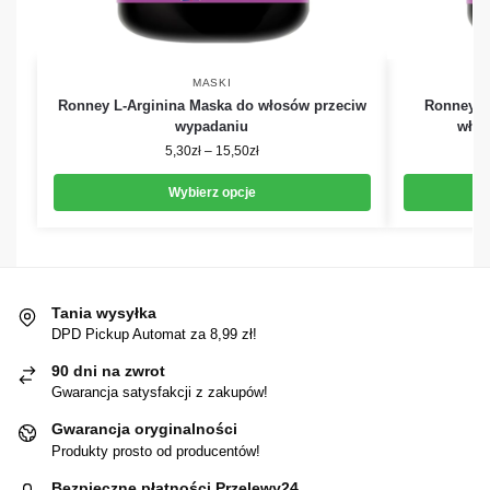
MASKI
Ronney L-Arginina Maska do włosów przeciw
Ronney Vi
wypadaniu
włos
5,30
zł
–
15,50
zł
Wybierz opcje
Tania wysyłka
DPD Pickup Automat za 8,99 zł!
90 dni na zwrot
Gwarancja satysfakcji z zakupów!
Gwarancja oryginalności
Produkty prosto od producentów!
Bezpieczne płatności Przelewy24