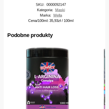
SKU:
0000092147
Kategoria:
Maski
Marka:
Wella
Cena/100ml:
35,93
zł
/ 100ml
Podobne produkty