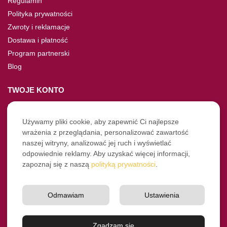
Regulamin
Polityka prywatności
Zwroty i reklamacje
Dostawa i płatność
Program partnerski
Blog
TWOJE KONTO
Moje konto
Nie pamiętasz hasła?
Używamy pliki cookie, aby zapewnić Ci najlepsze
wrażenia z przeglądania, personalizować zawartość
Twoje zamówienia
naszej witryny, analizować jej ruch i wyświetlać
odpowiednie reklamy. Aby uzyskać więcej informacji,
NASZE SOCIALE
zapoznaj się z naszą
polityką prywatności
.
Facebook
Instagram
Odmawiam
Ustawienia
YouTube
© Pro-Fryz.pl 2021-2026
Zgadzam się