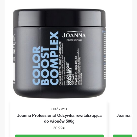
ODŻYWKI
Joanna Professional Odżywka rewitalizująca
Joanna Pro
do włosów 500g
30,99
zł