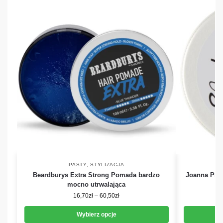
PASTY
,
STYLIZACJA
Beardburys Extra Strong Pomada bardzo
Joanna Prof
mocno utrwalająca
16,70
zł
–
60,50
zł
Wybierz opcje