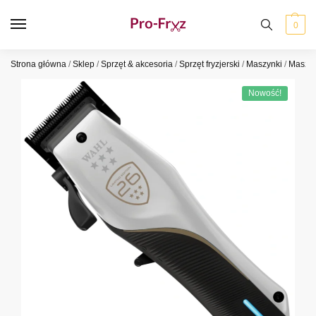
0
Strona główna
/
Sklep
/
Sprzęt & akcesoria
/
Sprzęt fryzjerski
/
Maszynki
/
Maszy
Nowość!