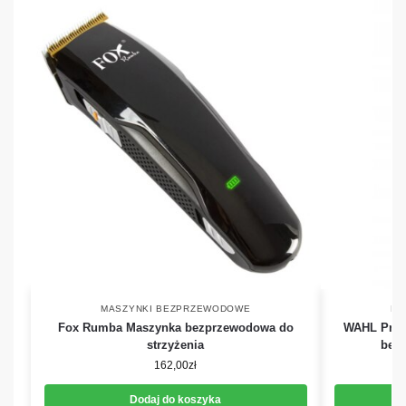
MASZYNKI BEZPRZEWODOWE
MA
Fox Rumba Maszynka bezprzewodowa do
WAHL Profe
strzyżenia
bezp
162,00
zł
Dodaj do koszyka