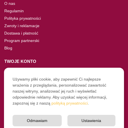
O nas
Regulamin
Polityka prywatności
Zwroty i reklamacje
Dostawa i płatność
Program partnerski
Blog
TWOJE KONTO
Moje konto
Nie pamiętasz hasła?
Używamy pliki cookie, aby zapewnić Ci najlepsze
wrażenia z przeglądania, personalizować zawartość
Twoje zamówienia
naszej witryny, analizować jej ruch i wyświetlać
odpowiednie reklamy. Aby uzyskać więcej informacji,
NASZE SOCIALE
zapoznaj się z naszą
polityką prywatności
.
Facebook
Instagram
Odmawiam
Ustawienia
YouTube