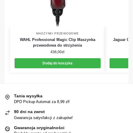
MASZYNKI PRZEWODOWE
WAHL Professional Magic Clip Maszynka
Jaguar CM
przewodowa do strzyżenia
436,00
zł
Dodaj do koszyka
Tania wysyłka
DPD Pickup Automat za 8,99 zł!
90 dni na zwrot
Gwarancja satysfakcji z zakupów!
Gwarancja oryginalności