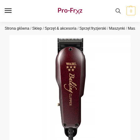
0
Strona główna
/
Sklep
/
Sprzęt & akcesoria
/
Sprzęt fryzjerski
/
Maszynki
/
Maszy