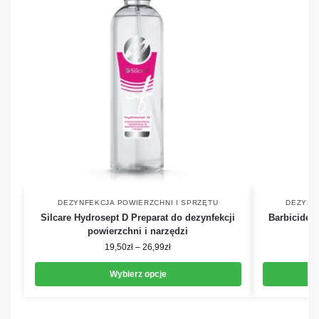
DEZYNFEKCJA POWIERZCHNI I SPRZĘTU
DEZYNF
Silcare Hydrosept D Preparat do dezynfekcji
Barbicide 
powierzchni i narzędzi
19,50
zł
–
26,99
zł
Wybierz opcje