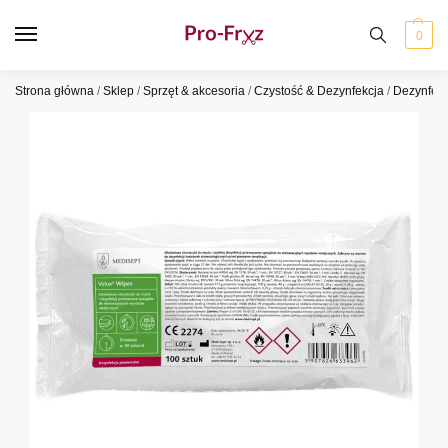
0
Strona główna
/
Sklep
/
Sprzęt & akcesoria
/
Czystość & Dezynfekcja
/
Dezynfekc