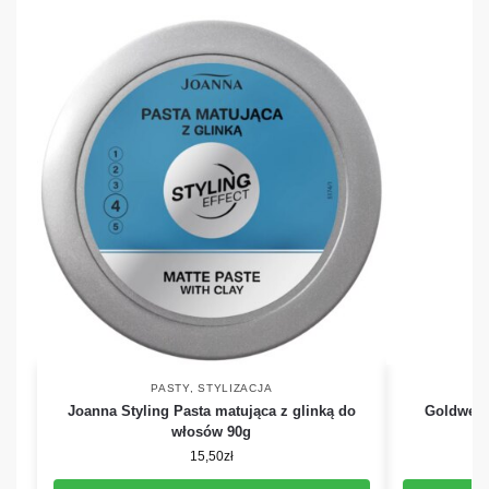
PASTY
,
STYLIZACJA
Joanna Styling Pasta matująca z glinką do
Goldwell 
włosów 90g
15,50
zł