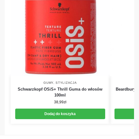
GUMY
,
STYLIZACJA
Schwarzkopf OSiS+ Thrill Guma do włosów
Beardburys 
100ml
38,99
zł
Dodaj do koszyka