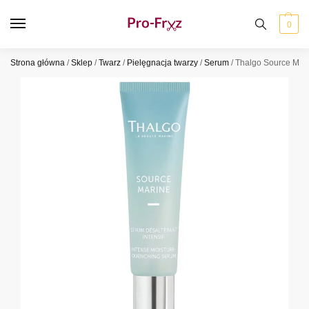
0
Strona główna
/
Sklep
/
Twarz
/
Pielęgnacja twarzy
/
Serum
/
Thalgo Source Mari