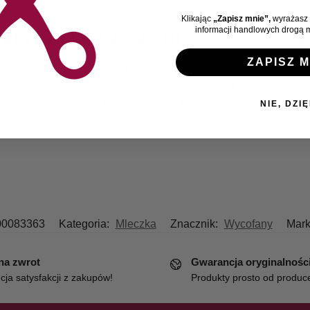
Klikając
„Zapisz mnie”,
wyrażasz 
informacji handlowych drogą m
 VELVET CLEANSING MLECZKO OCZYS
ZAPISZ M
oczy Jedwabiście gładkie mleczko z morskimi składnikami aktyw
 morskim aromatem. Ekstrakt z mikronizowanych alg rewitalizuje
worzy otulający kokon na powierzchni naskórka, wzmacnia bar
NIE, DZIĘ
00083363
Kategoria:
Mleczka
Znacznik:
Wycofany
Mar
 na zwrot
Gwarancja oryginalnośc
ja satysfakcji z zakupów!
Produkty prosto od produc