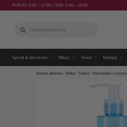
PON-PT: 9:00 – 17:00 | SOB: 9:00 – 14:00
Sprzęt & akcesoria
Włosy
Twarz
Makijaż
Strona główna
/
Sklep
/
Twarz
/
Demakijaż i oczys