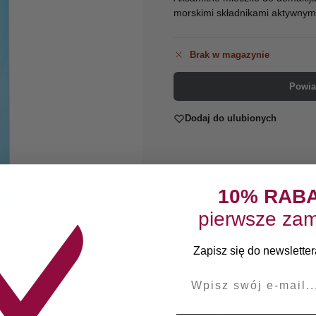
morskimi składnikami aktywnymi
Brak w magazynie
Powia
Dodaj do ulubionych
10% RAB
pierwsze zam
Zapisz się do newslettera
E-mail
Opis
Opinie klientów