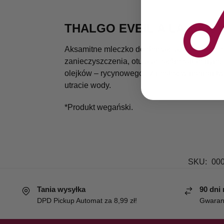
THALGO EVEIL A LA MER
Aksamitne mleczko do demakijażu – twarz i 
zanieczyszczenia, otulając skórę subtelnym,
olejków – rycynowego i z pestek winogron t
utracie wody.
*Produkt wegański.
SKU:
00
Tania wysyłka
90 dni
DPD Pickup Automat za 8,99 zł!
Gwaranc