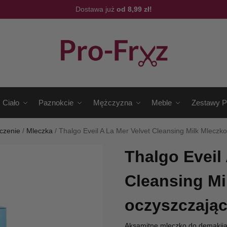
Dostawa już
od 8,99 zł!
Ciało
Paznokcie
Mężczyzna
Meble
Zestawy P
zczenie
/
Mleczka
/
Thalgo Eveil A La Mer Velvet Cleansing Milk Mleczk
Thalgo Eveil
Cleansing Mi
oczyszczają
Aksamitne mleczko do demakijaż