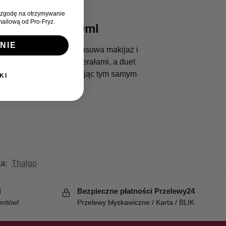
zgodę na otrzymywanie
ailową od Pro-Fryz.
ZCZAJĄCE 200ml
NIE
nymi, które dokładnie usuwa makijaż i
 i nasyca morskimi minerałami, a duet
ierę ochronną, zapobiegając tym samym
KI
ka:
Thalgo
i
Bezpieczne płatności Przelewy24
entów!
Przelewy błyskawiczne / Karta / BLIK