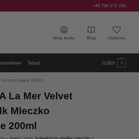
+48 796 375 258
Moje konto
Blog
Ulubione
rezentowe
Tatuaż
0,00
zł
0
o oczyszczające 200ml
 A La Mer Velvet
lk Mleczko
ce 200ml
u – twarz i oczy Jedwabiście gładkie mleczko z