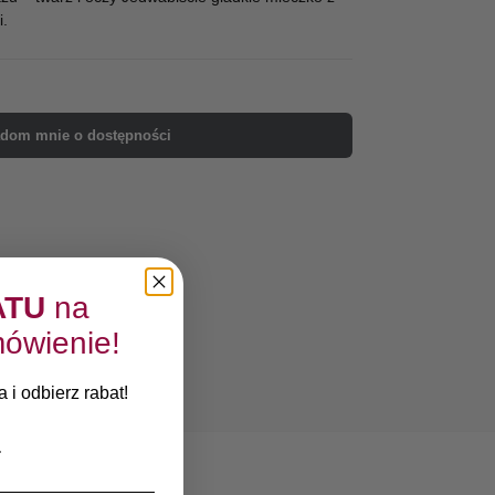
.
dom mnie o dostępności
ATU
na
ówienie!
 i odbierz rabat!