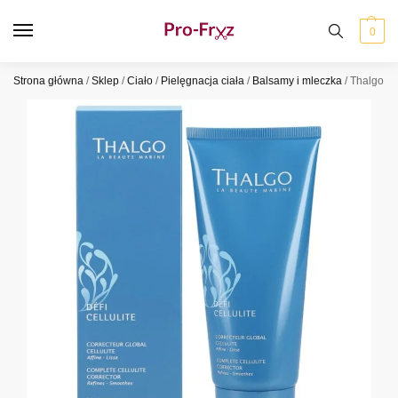
0
Strona główna
/
Sklep
/
Ciało
/
Pielęgnacja ciała
/
Balsamy i mleczka
/
Thalgo De