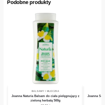
Podobne produkty
BALSAMY I MLECZKA
Joanna Naturia Balsam do ciała pielęgnujący z
Joanna Sens
zieloną herbatą 500g