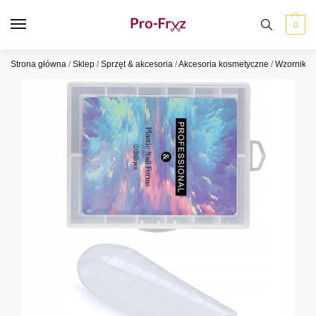
0
Strona główna
/
Sklep
/
Sprzęt & akcesoria
/
Akcesoria kosmetyczne
/
Wzorniki i