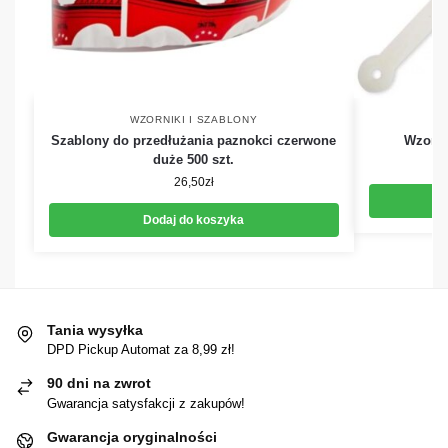
WZORNIKI I SZABLONY
Szablony do przedłużania paznokci czerwone
Wzorni
duże 500 szt.
26,50
zł
Dodaj do koszyka
Tania wysyłka
DPD Pickup Automat za 8,99 zł!
90 dni na zwrot
Gwarancja satysfakcji z zakupów!
Gwarancja oryginalności