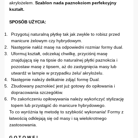
akrylożelem.
Szablon nada paznokciom perfekcyjny
kształt.
SPOSÓB UŻYCIA:
Przygotuj naturalną płytkę tak jak zwykle to robisz przed
manicure żelowym czy hybrydowym.
Następnie nałóż masę na odpowiedni rozmiar formy dual.
Uformuj kształt, odczekaj chwilkę, przyciśnij masę
znajdującą się na tipsie do naturalnej płytki paznokcia i
pozostaw masę z tipsem, aż do zastygnięcia masy lub
utwardź w lampie w przypadku żelu/ akrylożelu.
Następnie należy delikatnie zdjąć formę Dual.
Zbudowany paznokieć jest już gotowy do opiłowania i
dopracowania szczegółów.
Po zakończeniu opiłowywania należy wykończyć stylizację
topem lub przystąpić do manicure hybrydowego.
To co wyróżnia tę metodę to szybkość wykonania! Formy z
łatwością odklejają się od masy i są wielokrotnego
zastosowania.
G O T O W E !