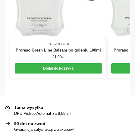
PO GOLENIU
Proraso Green Line Balsam po goleniu 100ml
Proraso Bl
31,00
zł
Dodaj do koszyka
Tania wysyłka
DPD Pickup Automat za 8,99 zł!
90 dni na zwrot
Gwarancja satysfakcji z zakupów!