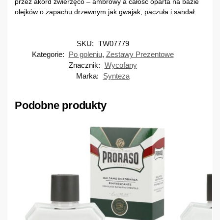
przez akord zwierzęco – ambrowy a całość oparta na bazie
olejków o zapachu drzewnym jak gwajak, paczuła i sandał.
SKU:
TW07779
Kategorie:
Po goleniu
,
Zestawy Prezentowe
Znacznik:
Wycofany
Marka:
Synteza
Podobne produkty