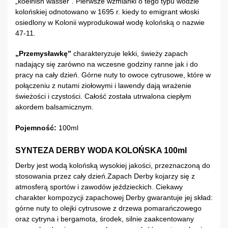
„koelnish wasser”. Pierwsze wzmianki o tego typu wodzie
kolońskiej odnotowano w 1695 r. kiedy to emigrant włoski
osiedlony w Kolonii wyprodukował wodę kolońską o nazwie
47-11.
„Przemysławkę”
charakteryzuje lekki, świeży zapach
nadający się zarówno na wczesne godziny ranne jak i do
pracy na cały dzień. Górne nuty to owoce cytrusowe, które w
połączeniu z nutami ziołowymi i lawendy dają wrażenie
świeżości i czystości. Całość została utrwalona ciepłym
akordem balsamicznym.
Pojemność:
100ml
SYNTEZA DERBY WODA KOLOŃSKA 100ml
Derby jest wodą kolońską wysokiej jakości, przeznaczoną do
stosowania przez cały dzień.Zapach Derby kojarzy się z
atmosferą sportów i zawodów jeździeckich. Ciekawy
charakter kompozycji zapachowej Derby gwarantuje jej skład:
górne nuty to olejki cytrusowe z drzewa pomarańczowego
oraz cytryna i bergamota, środek, silnie zaakcentowany