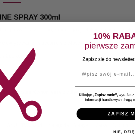
INE SPRAY 300ml
 jak po wyjściu z salonu, zapobiegając elektryzowaniu się wło
10% RAB
e elektryzowanie i skręcanie się włosów.
pierwsze zam
y aż po końce;
Zapisz się do newslettera
E-mail
śniej fryzurę równomiernie z odległości około 20 cm. Nie dot
Klikając
„Zapisz mnie”,
wyrażasz 
informacji handlowych drogą m
ZAPISZ M
SKU:
TW03214
Kategoria:
Spraye
Marka:
Subrina
NIE, DZIĘ