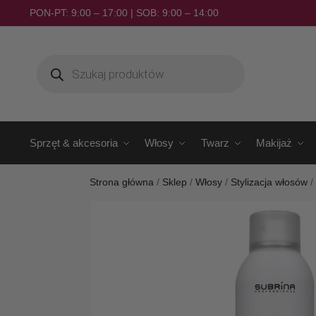
PON-PT: 9:00 – 17:00 | SOB: 9:00 – 14:00
Sprzęt & akcesoria
Włosy
Twarz
Makijaż
Strona główna
/
Sklep
/
Włosy
/
Stylizacja włosów