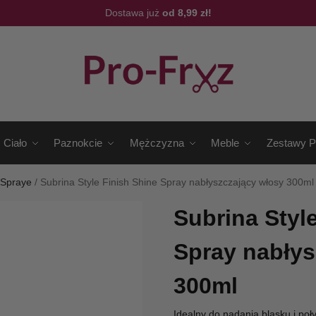
Dostawa już
od 8,99 zł!
Ciało
Paznokcie
Mężczyzna
Meble
Zestawy P
/
Spraye
/
Subrina Style Finish Shine Spray nabłyszczający włosy 300ml
Subrina Styl
Spray nabłys
300ml
Idealny do nadania blasku i poły