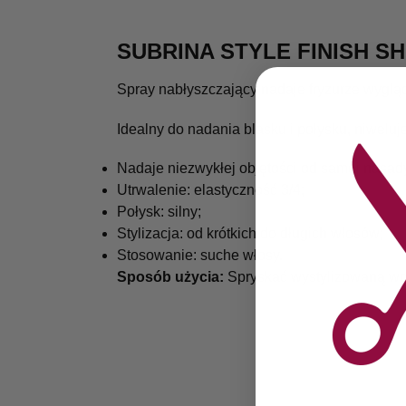
SUBRINA STYLE FINISH SH
Spray nabłyszczający nadaje fryzurze wygląd
Idealny do nadania blasku i połysku, niweluj
Nadaje niezwykłej objętości od samej nasad
Utrwalenie: elastyczność 3/4;
Połysk: silny;
Stylizacja: od krótkich do długich włosów;
Stosowanie: suche włosy.
Sposób użycia:
Spryskać wystylizowaną wcze