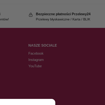
i
Bezpieczne płatności Przelewy24
entów!
Przelewy błyskawiczne / Karta / BLIK
NASZE SOCIALE
Facebook
Instagram
YouTube