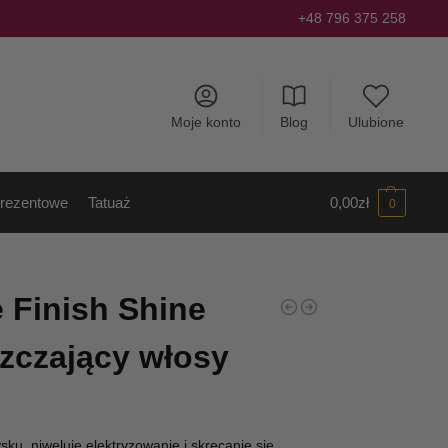
+48 796 375 258
Moje konto
Blog
Ulubione
rezentowe
Tatuaż
0,00
zł
0
e Finish Shine
zczający włosy
sku, niweluje elektryzowanie i skręcanie się