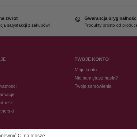
 na zwrot
Gwarancja oryginalnośc
ja satysfakcji z zakupów!
Produkty prosto od produc
JE
TWOJE KONTO
Moje konto
Nie pamiętasz hasła?
watności
Twoje zamówienia
lamacje
łatność
tnerski
apewnić Ci najlepsze