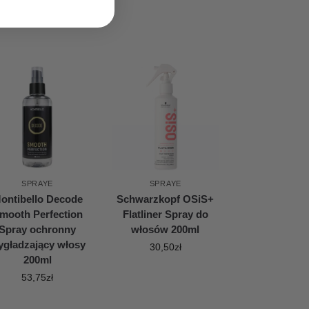
SPRAYE
SPRAYE
ontibello Decode
Schwarzkopf OSiS+
mooth Perfection
Flatliner Spray do
Spray ochronny
włosów 200ml
gładzający włosy
30,50
zł
200ml
53,75
zł