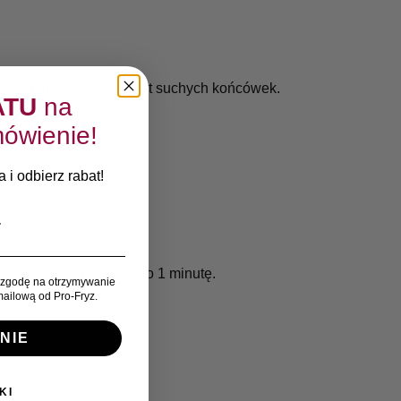
sów i minimalizując efekt suchych końcówek.
ATU
na
ówienie!
 i odbierz rabat!
ykać włosów przez około 1 minutę.
zgodę na otrzymywanie
ailową od Pro-Fryz.
NIE
KI