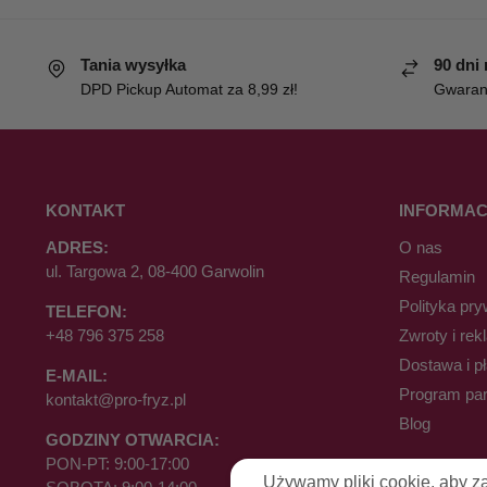
Tania wysyłka
90 dni
DPD Pickup Automat za 8,99 zł!
Gwaranc
KONTAKT
INFORMAC
ADRES:
O nas
ul. Targowa 2, 08-400 Garwolin
Regulamin
Polityka pry
TELEFON:
+48 796 375 258
Zwroty i rek
Dostawa i p
E-MAIL:
Program par
kontakt@pro-fryz.pl
Blog
GODZINY OTWARCIA:
PON-PT: 9:00-17:00
Używamy pliki cookie, aby z