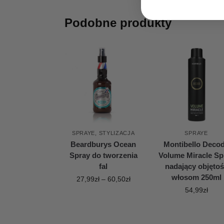
Podobne produkty
SPRAYE
,
STYLIZACJA
SPRAYE
Beardburys Ocean
Montibello Deco
Spray do tworzenia
Volume Miracle Sp
fal
nadający objęto
włosom 250ml
27,99
zł
–
60,50
zł
54,99
zł