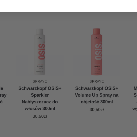
SPRAYE
SPRAYE
de
Schwarzkopf OSiS+
Schwarzkopf OSiS+
M
ray
Sparkler
Volume Up Spray na
S
ść
Nabłyszczacz do
objętość 300ml
włosów 300ml
wy
30,50
zł
38,50
zł