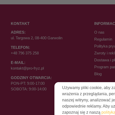
KONTAKT
INFORMAC
ADRES:
O nas
ul. Targowa 2, 08-400 Garwolin
Regulamin
Polityka pry
TELEFON:
+48 796 375 258
Zwroty i rek
Dostawa i p
E-MAIL:
Program par
kontakt@pro-fryz.pl
Blog
GODZINY OTWARCIA:
PON-PT: 9:00-17:00
Używamy pliki cookie, aby z
SOBOTA: 9:00-14:00
wrażenia z przeglądania, pe
naszej witryny, analizować je
odpowiednie reklamy. Aby uzy
zapoznaj się z naszą
polityk