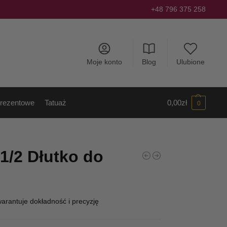
+48 796 375 258
Moje konto
Blog
Ulubione
rezentowe
Tatuaż
0,00
zł
0
51/2 Dłutko do
arantuje dokładność i precyzję