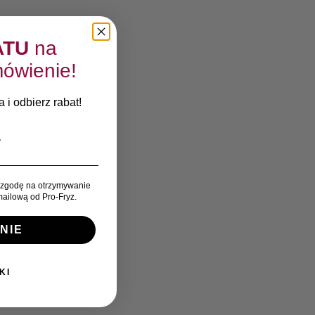
ATU
na
ówienie!
 i odbierz rabat!
zgodę na otrzymywanie
ailową od Pro-Fryz.
NIE
s
KI