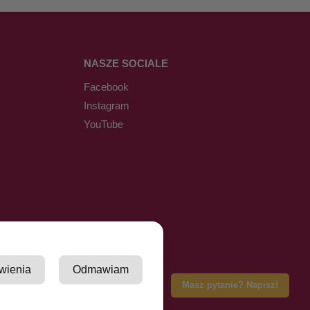
NASZE SOCIALE
Facebook
Instagram
YouTube
wienia
Odmawiam
Masz pytanie? Napisz!