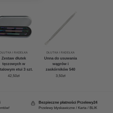
DŁUTKA I RADEŁKA
DŁUTKA I RADEŁKA
Zestaw dłutek
Unna do usuwania
tęczowych w
wągrów i
talowym etui 3 szt.
zaskórników 540
42,50
zł
3,50
zł
i
Bezpieczne płatności Przelewy24
entów!
Przelewy błyskawiczne / Karta / BLIK