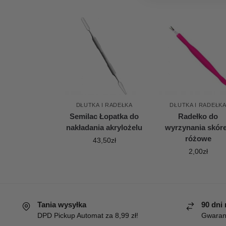
DŁUTKA I RADEŁKA
DŁUTKA I RADEŁK
Semilac Łopatka do
Radełko do
nakładania akrylożelu
wyrzynania skór
różowe
43,50
zł
2,00
zł
Tania wysyłka
90 dni
DPD Pickup Automat za 8,99 zł!
Gwaranc