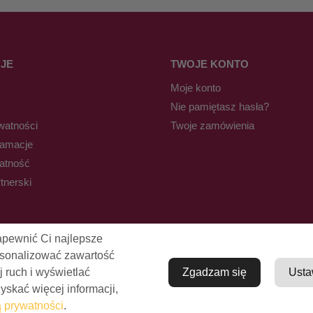
JE
TWOJE KONTO
Moje konto
Nie pamiętasz hasła?
watności
Twoje zamówienia
lamacje
łatność
tnerski
apewnić Ci najlepsze
rsonalizować zawartość
j ruch i wyświetlać
Zgadzam się
Usta
skać więcej informacji,
© Pro-Fryz.pl 2021-2026
ą prywatności
.