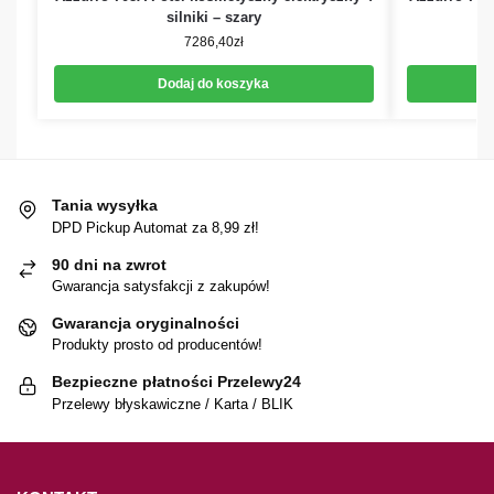
silniki – szary
p
7286,40
zł
Dodaj do koszyka
Tania wysyłka
DPD Pickup Automat za 8,99 zł!
90 dni na zwrot
Gwarancja satysfakcji z zakupów!
Gwarancja oryginalności
Produkty prosto od producentów!
Bezpieczne płatności Przelewy24
Przelewy błyskawiczne / Karta / BLIK