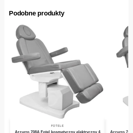
Podobne produkty
FOTELE
Azzurro 708A Fotel kosmetyczny elektryczny 4
Azzurro 708