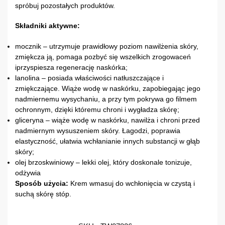
spróbuj pozostałych produktów.
Składniki aktywne:
mocznik – utrzymuje prawidłowy poziom nawilżenia skóry,
zmiękcza ją, pomaga pozbyć się wszelkich zrogowaceń
iprzyspiesza regenerację naskórka;
lanolina – posiada właściwości natłuszczające i
zmiękczające. Wiąże wodę w naskórku, zapobiegając jego
nadmiernemu wysychaniu, a przy tym pokrywa go filmem
ochronnym, dzięki któremu chroni i wygładza skórę;
gliceryna – wiąże wodę w naskórku, nawilża i chroni przed
nadmiernym wysuszeniem skóry. Łagodzi, poprawia
elastyczność, ułatwia wchłanianie innych substancji w głąb
skóry;
olej brzoskwiniowy – lekki olej, który doskonale tonizuje,
odżywia
Sposób użycia:
Krem wmasuj do wchłonięcia w czystą i
suchą skórę stóp.