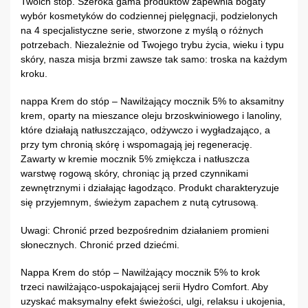
Twoich stóp. Szeroka gama produktów zapewnia bogaty
wybór kosmetyków do codziennej pielęgnacji, podzielonych
na 4 specjalistyczne serie, stworzone z myślą o różnych
potrzebach. Niezależnie od Twojego trybu życia, wieku i typu
skóry, nasza misja brzmi zawsze tak samo: troska na każdym
kroku.
nappa Krem do stóp – Nawilżający mocznik 5% to aksamitny
krem, oparty na mieszance oleju brzoskwiniowego i lanoliny,
które działają natłuszczająco, odżywczo i wygładzająco, a
przy tym chronią skórę i wspomagają jej regenerację.
Zawarty w kremie mocznik 5% zmiękcza i natłuszcza
warstwę rogową skóry, chroniąc ją przed czynnikami
zewnętrznymi i działając łagodząco. Produkt charakteryzuje
się przyjemnym, świeżym zapachem z nutą cytrusową.
Uwagi: Chronić przed bezpośrednim działaniem promieni
słonecznych. Chronić przed dziećmi.
Nappa Krem do stóp – Nawilżający mocznik 5% to krok
trzeci nawilżająco-uspokajającej serii Hydro Comfort. Aby
uzyskać maksymalny efekt świeżości, ulgi, relaksu i ukojenia,