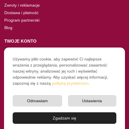
Zwroty i reklamacje
Dostawa i płatność
Program partnerski
Blog
TWOJE KONTO
Moje konto
Nie pamiętasz hasła?
Używamy pliki cookie, aby zapewnić Ci najlepsze
wrażenia z przeglądania, personalizować zawartość
Twoje zamówienia
naszej witryny, analizować jej ruch i wyświetlać
odpowiednie reklamy. Aby uzyskać więcej informacji,
NASZE SOCIALE
zapoznaj się z naszą
polityką prywatności
.
Facebook
Instagram
Odmawiam
Ustawienia
YouTube
© Pro-Fryz.pl 2021-2026
Zgadzam się