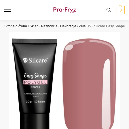
0
Strona główna
/
Sklep
/
Paznokcie
/
Dekoracje
/
Żele UV
/
Silcare Easy Shape Ak