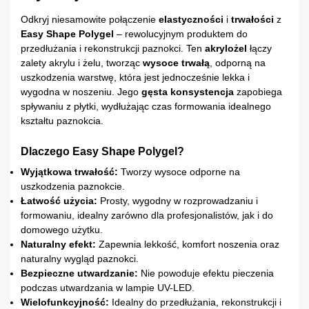
Odkryj niesamowite połączenie
elastyczności
i
trwałości
z
Easy Shape Polygel
– rewolucyjnym produktem do
przedłużania i rekonstrukcji paznokci. Ten
akrylożel
łączy
zalety akrylu i żelu, tworząc
wysoce trwałą
, odporną na
uszkodzenia warstwę, która jest jednocześnie lekka i
wygodna w noszeniu. Jego
gęsta konsystencja
zapobiega
spływaniu z płytki, wydłużając czas formowania idealnego
kształtu paznokcia.
Dlaczego Easy Shape Polygel?
Wyjątkowa trwałość:
Tworzy wysoce odporne na
uszkodzenia paznokcie.
Łatwość użycia:
Prosty, wygodny w rozprowadzaniu i
formowaniu, idealny zarówno dla profesjonalistów, jak i do
domowego użytku.
Naturalny efekt:
Zapewnia lekkość, komfort noszenia oraz
naturalny wygląd paznokci.
Bezpieczne utwardzanie:
Nie powoduje efektu pieczenia
podczas utwardzania w lampie UV-LED.
Wielofunkcyjność:
Idealny do przedłużania, rekonstrukcji i