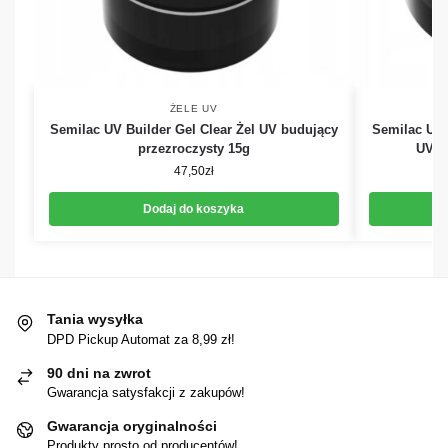
ŻELE UV
Semilac UV Builder Gel Clear Żel UV budujący
Semilac UV 
przezroczysty 15g
UV b
47,50
zł
Dodaj do koszyka
Tania wysyłka
DPD Pickup Automat za 8,99 zł!
90 dni na zwrot
Gwarancja satysfakcji z zakupów!
Gwarancja oryginalności
Produkty prosto od producentów!