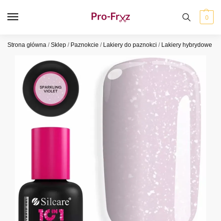
0
Strona główna
/
Sklep
/
Paznokcie
/
Lakiery do paznokci
/
Lakiery hybrydowe
/
S