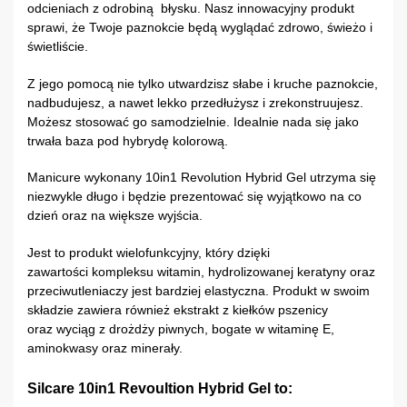
odcieniach z odrobiną błysku. Nasz innowacyjny produkt
sprawi, że Twoje paznokcie będą wyglądać zdrowo, świeżo i
świetliście.
Z jego pomocą nie tylko utwardzisz słabe i kruche paznokcie,
nadbudujesz, a nawet lekko przedłużysz i zrekonstruujesz.
Możesz stosować go samodzielnie. Idealnie nada się jako
trwała baza pod hybrydę kolorową.
Manicure wykonany 10in1 Revolution Hybrid Gel utrzyma się
niezwykle długo i będzie prezentować się wyjątkowo na co
dzień oraz na większe wyjścia.
Jest to produkt wielofunkcyjny, który dzięki
zawartości kompleksu witamin, hydrolizowanej keratyny oraz
przeciwutleniaczy jest bardziej elastyczna. Produkt w swoim
składzie zawiera również ekstrakt z kiełków pszenicy
oraz wyciąg z drożdży piwnych, bogate w witaminę E,
aminokwasy oraz minerały.
Silcare 10in1 Revoultion Hybrid Gel to: