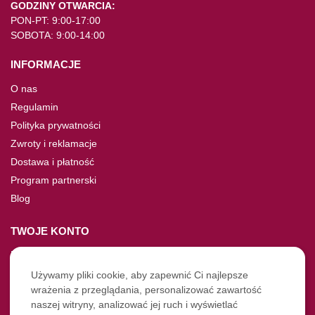
GODZINY OTWARCIA:
PON-PT: 9:00-17:00
SOBOTA: 9:00-14:00
INFORMACJE
O nas
Regulamin
Polityka prywatności
Zwroty i reklamacje
Dostawa i płatność
Program partnerski
Blog
TWOJE KONTO
Moje konto
Nie pamiętasz hasła?
Używamy pliki cookie, aby zapewnić Ci najlepsze
wrażenia z przeglądania, personalizować zawartość
Twoje zamówienia
naszej witryny, analizować jej ruch i wyświetlać