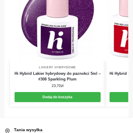
LAKIERY HYBRYDOWE
Hi Hybrid Lakier hybrydowy do paznokci 5ml –
Hi Hybrid La
#308 Sparkling Plum
23,70
zł
Dodaj do koszyka
Tania wysyłka