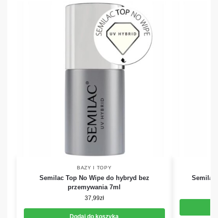
BAZY I TOPY
Semilac Top No Wipe do hybryd bez
Semilac
przemywania 7ml
37,99
zł
Dodaj do koszyka