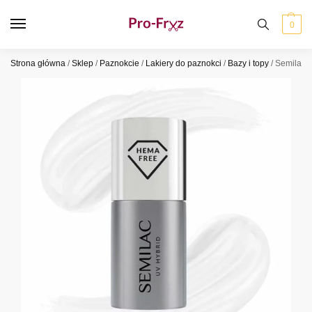
0
Strona główna
/
Sklep
/
Paznokcie
/
Lakiery do paznokci
/
Bazy i topy
/
Semilac 