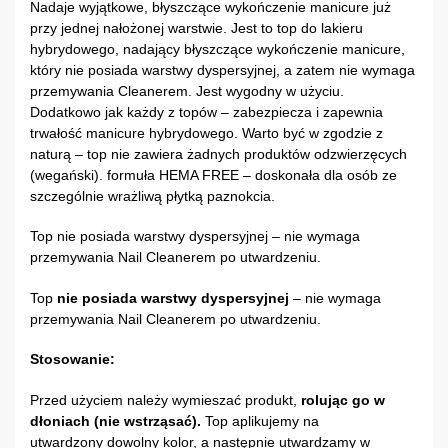
Nadaje wyjątkowe, błyszczące wykończenie manicure już
przy jednej nałożonej warstwie. Jest to top do lakieru
hybrydowego, nadający błyszczące wykończenie manicure,
który nie posiada warstwy dyspersyjnej, a zatem nie wymaga
przemywania Cleanerem. Jest wygodny w użyciu.
Dodatkowo jak każdy z topów – zabezpiecza i zapewnia
trwałość manicure hybrydowego. Warto być w zgodzie z
naturą – top nie zawiera żadnych produktów odzwierzęcych
(wegański). formuła HEMA FREE – doskonała dla osób ze
szczególnie wrażliwą płytką paznokcia.
Top nie posiada warstwy dyspersyjnej – nie wymaga
przemywania Nail Cleanerem po utwardzeniu.
Top
nie posiada warstwy dyspersyjnej
– nie wymaga
przemywania Nail Cleanerem po utwardzeniu.
Stosowanie:
Przed użyciem należy wymieszać produkt,
rolując go w
dłoniach (nie wstrząsać).
Top aplikujemy na
utwardzony dowolny kolor, a następnie utwardzamy w