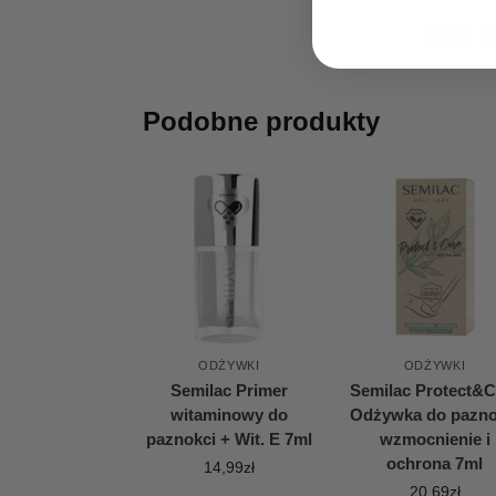
SKU:
P
Podobne produkty
ODŻYWKI
ODŻYWKI
Semilac Primer
Semilac Protect&C
witaminowy do
Odżywka do pazno
paznokci + Wit. E 7ml
wzmocnienie i
ochrona 7ml
14,99
zł
20,69
zł