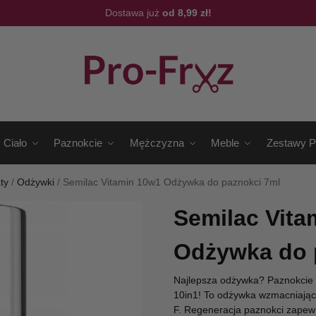
Dostawa już
od 8,99 zł!
Ciało
Paznokcie
Mężczyzna
Meble
Zestawy P
ty
/
Odżywki
/
Semilac Vitamin 10w1 Odżywka do paznokci 7ml
Semilac Vita
Odżywka do 
Najlepsza odżywka? Paznokcie d
10in1! To odżywka wzmacniając
F. Regeneracja paznokci zapewn