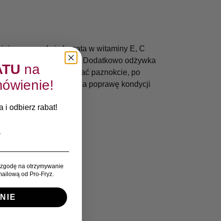
iająca paznokcie bogata w witaminy E, C
ia i wzmocnienia płytki. Dodatkowo odżywka
ATU
na
iasz się, jak regenerować paznokcie, po
ówienie!
owy płytki, wpływając na poprawę kondycji
 i odbierz rabat!
zgodę na otrzymywanie
ailową od Pro-Fryz.
NIE