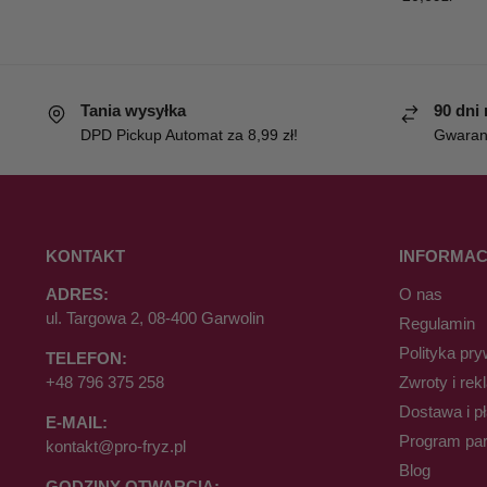
Tania wysyłka
90 dni
DPD Pickup Automat za 8,99 zł!
Gwaranc
KONTAKT
INFORMAC
ADRES:
O nas
ul. Targowa 2, 08-400 Garwolin
Regulamin
Polityka pry
TELEFON:
+48 796 375 258
Zwroty i rek
Dostawa i p
E-MAIL:
Program par
kontakt@pro-fryz.pl
Blog
GODZINY OTWARCIA: