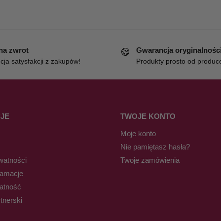
 na zwrot
Gwarancja oryginalnośc
ja satysfakcji z zakupów!
Produkty prosto od produc
JE
TWOJE KONTO
Moje konto
Nie pamiętasz hasła?
watności
Twoje zamówienia
lamacje
łatność
tnerski