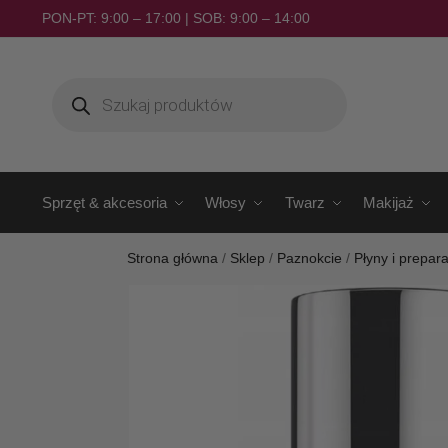
PON-PT: 9:00 – 17:00 | SOB: 9:00 – 14:00
Sprzęt & akcesoria
Włosy
Twarz
Makijaż
Strona główna
/
Sklep
/
Paznokcie
/
Płyny i prepara