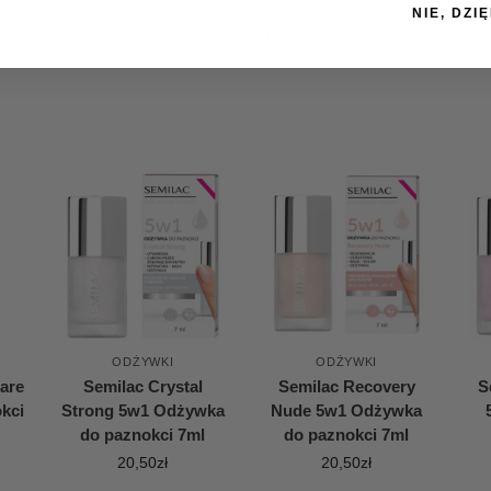
NIE, DZIĘ
R0676
Kategoria:
Odżywki
Znacznik:
Wycofany
Marka:
ODŻYWKI
ODŻYWKI
are
Semilac Crystal
Semilac Recovery
S
kci
Strong 5w1 Odżywka
Nude 5w1 Odżywka
do paznokci 7ml
do paznokci 7ml
20,50
zł
20,50
zł