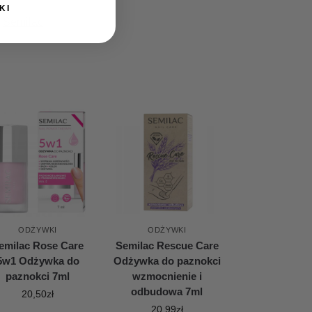
KI
Semilac
ODŻYWKI
ODŻYWKI
emilac Rose Care
Semilac Rescue Care
5w1 Odżywka do
Odżywka do paznokci
paznokci 7ml
wzmocnienie i
odbudowa 7ml
20,50
zł
20,99
zł