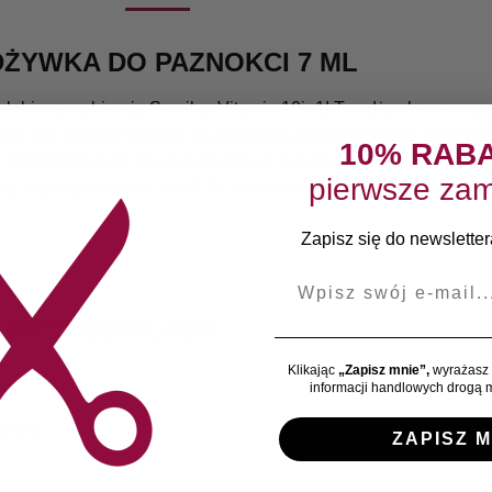
ODŻYWKA DO PAZNOKCI 7 ML
słabione wybierają Semilac Vitamin 10in1! To odżywka wzmacn
zez ten produkt Semilac to gwarancja odpowiedniego nawilżen
10% RAB
 odporność płytki na uszkodzenia mechaniczne. Jeśli zastanaw
pierwsze zam
 bogatą w krzem i wapń. Te składniki wspierają proces odbud
Zapisz się do newslettera
E-mail
ARATY SEMILAC?
Klikając
„Zapisz mnie”,
wyrażasz 
informacji handlowych drogą m
ństwa
.
ZAPISZ M