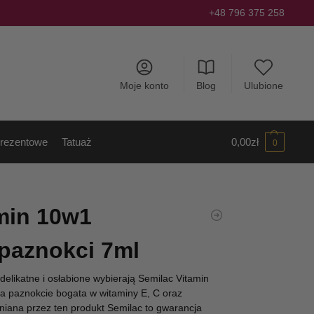
+48 796 375 258
Moje konto
Blog
Ulubione
rezentowe
Tatuaż
0,00
zł
0
min 10w1
paznokci 7ml
elikatne i osłabione wybierają Semilac Vitamin
a paznokcie bogata w witaminy E, C oraz
iana przez ten produkt Semilac to gwarancja