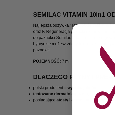
SEMILAC VITAMIN 10in1 
Najlepsza odżywka? Paznokcie delikatne i o
oraz F. Regeneracja paznokci zapewniana pr
do paznokci Semilac Vitamin 10in1 zwiększa
hybrydzie możesz zdecydować się na odżywkę
paznokci.
POJEMNOŚĆ:
7 ml
DLACZEGO PŁYNY I PREP
polski producent =
wysoka jakość
,
testowane dermatologicznie
,
posiadające
atesty i certyfikaty bezpiecze