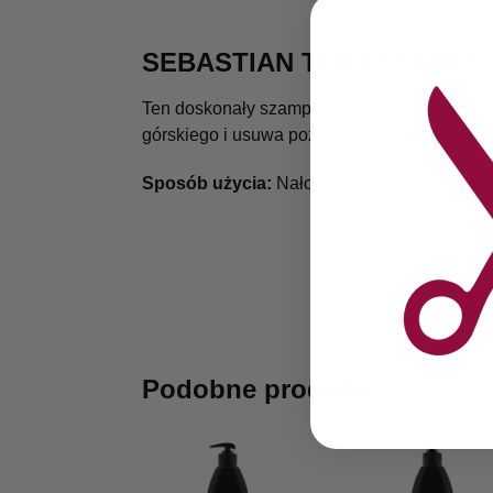
SEBASTIAN TRILLIANCE
Ten doskonały szampon podstawowy oczyszcza
górskiego i usuwa pozostałości, a także wyg
Sposób użycia:
Nałożyć na mokre włosy. St
Podobne produkty