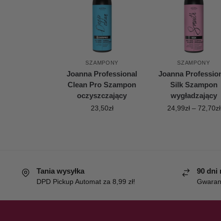
SZAMPONY
SZAMPONY
Joanna Professional
Joanna Professio
Clean Pro Szampon
Silk Szampon
oczyszczający
wygładzający
23,50
zł
24,99
zł
–
72,70
zł
Tania wysyłka
90 dni
DPD Pickup Automat za 8,99 zł!
Gwaranc