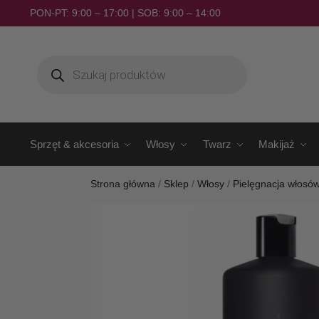
PON-PT: 9:00 – 17:00 | SOB: 9:00 – 14:00
Sprzęt & akcesoria
Włosy
Twarz
Makijaż
Strona główna
/
Sklep
/
Włosy
/
Pielęgnacja włosó