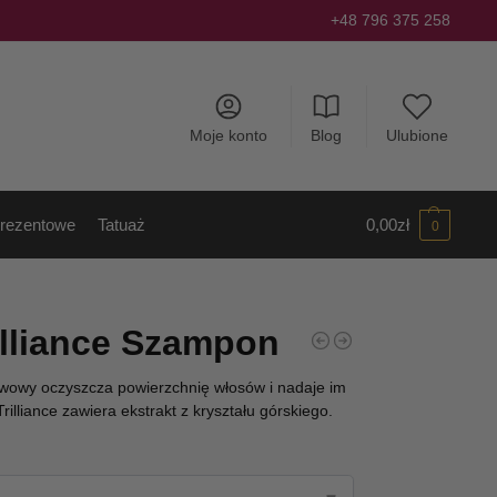
+48 796 375 258
Moje konto
Blog
Ulubione
rezentowe
Tatuaż
0,00
zł
0
illiance Szampon
owy oczyszcza powierzchnię włosów i nadaje im
lliance zawiera ekstrakt z kryształu górskiego.