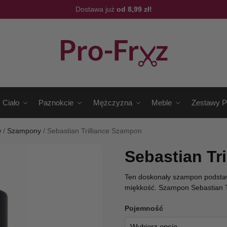
Dostawa już
od 8,99 zł!
Ciało
Paznokcie
Mężczyzna
Meble
Zestawy P
w
/
Szampony
/
Sebastian Trilliance Szampon
Sebastian Tr
Ten doskonały szampon podstaw
miękkość. Szampon Sebastian Tri
Pojemność