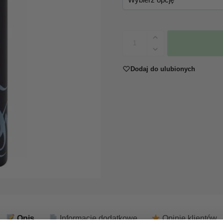
Dodaj do ulubionych
Opis
Informacje dodatkowe
Opinie klientów