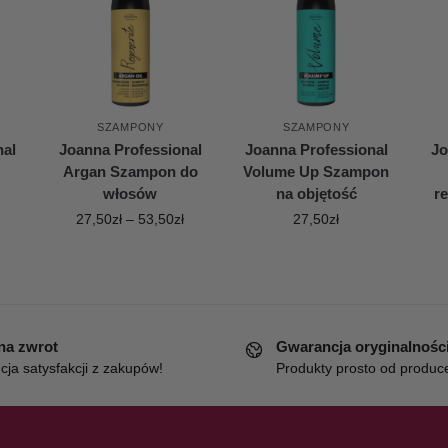
SZAMPONY
SZAMPONY
nal
Joanna Professional
Joanna Professional
Jo
Argan Szampon do
Volume Up Szampon
włosów
na objętość
re
27,50
zł
–
53,50
zł
27,50
zł
 na zwrot
Gwarancja oryginalnośc
ja satysfakcji z zakupów!
Produkty prosto od produc