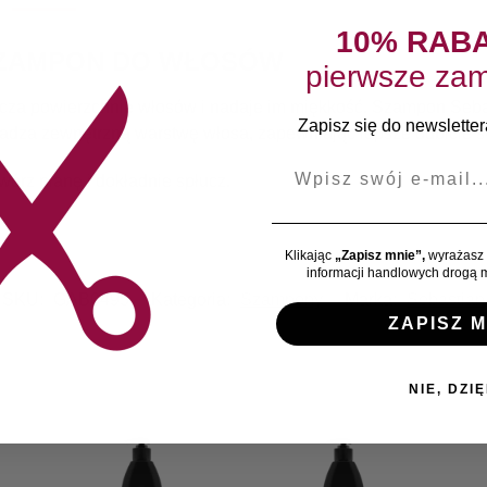
10% RAB
 SZAMPON DO WŁOSÓW
pierwsze zam
 powierzchnię włosów i nadaje im miękkość. Szampon Sebastia
Zapisz się do newslettera
ładza zewnętrzną warstwę włosa, zapewniając lepsze odbicie św
E-mail
wórz pianę i dokładnie spłucz.
Klikając
„Zapisz mnie”,
wyrażasz 
informacji handlowych drogą m
SKU:
GAB0495
Kategoria:
Szampony
Marka:
Sebastian
ZAPISZ M
NIE, DZIĘ