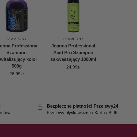
SZAMPONY
SZAMPONY
anna Professional
Joanna Professional
Szampon
Acid Pro Szampon
witalizujący kolor
zakwaszający 1000ml
500g
24,99
zł
26,99
zł
i
Bezpieczne płatności Przelewy24
entów!
Przelewy błyskawiczne / Karta / BLIK