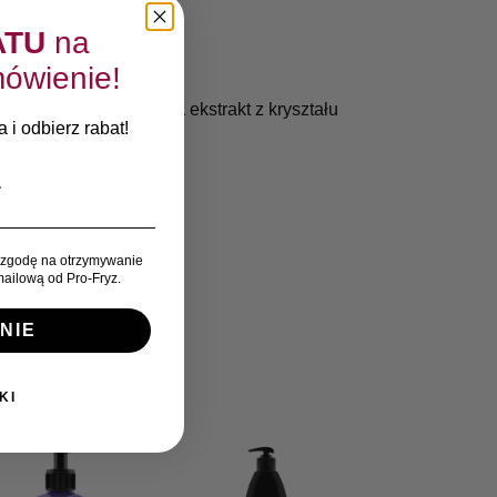
ATU
na
ówienie!
n Trilliance zawiera ekstrakt z kryształu
 i odbierz rabat!
iatła.
zgodę na otrzymywanie
ailową od Pro-Fryz.
NIE
KI