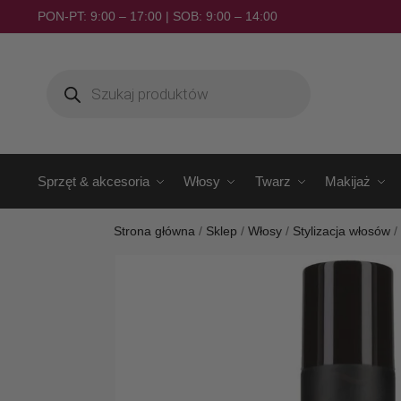
PON-PT: 9:00 – 17:00 | SOB: 9:00 – 14:00
Sprzęt & akcesoria
Włosy
Twarz
Makijaż
Strona główna
/
Sklep
/
Włosy
/
Stylizacja włosów