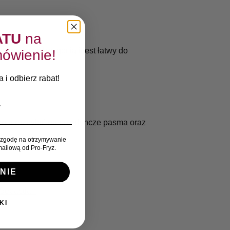
ATU
na
łosy przed wilgocią i jest łatwy do
ówienie!
 i odbierz rabat!
enia rozpylać na pojedyncze pasma oraz
zgodę na otrzymywanie
ailową od Pro-Fryz.
NIE
Sebastian
KI