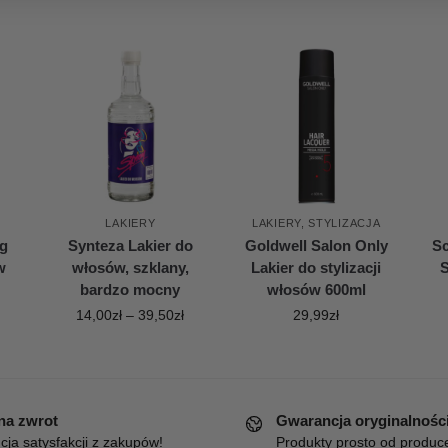
LAKIERY
LAKIERY
,
STYLIZACJA
g
Synteza Lakier do
Goldwell Salon Only
S
w
włosów, szklany,
Lakier do stylizacji
S
bardzo mocny
włosów 600ml
14,00
zł
–
39,50
zł
29,99
zł
 na zwrot
Gwarancja oryginalnośc
ja satysfakcji z zakupów!
Produkty prosto od produc