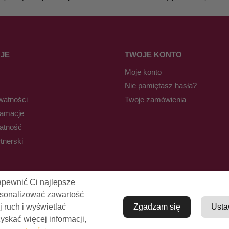
JE
TWOJE KONTO
Moje konto
Nie pamiętasz hasła?
watności
Twoje zamówienia
lamacje
łatność
tnerski
apewnić Ci najlepsze
rsonalizować zawartość
j ruch i wyświetlać
Zgadzam się
Usta
skać więcej informacji,
© Pro-Fryz.pl 2021-2026