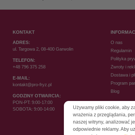
KONTAKT
INFORMAC
ADRES:
O nas
ul. Targowa 2, 08-400 Garwolin
Regulamin
Polityka pry
TELEFON:
+48 796 375 258
Zwroty i rek
Dostawa i p
E-MAIL:
Program par
kontakt@pro-fryz.pl
Blog
GODZINY OTWARCIA:
PON-PT: 9:00-17:00
Używamy pliki cookie, aby z
SOBOTA: 9:00-14:00
wrażenia z przeglądania, pe
naszej witryny, analizować je
odpowiednie reklamy. Aby uzy