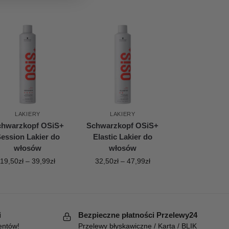
LAKIERY
LAKIERY
chwarzkopf OSiS+
Schwarzkopf OSiS+
ession Lakier do
Elastic Lakier do
włosów
włosów
19,50
zł
–
39,99
zł
32,50
zł
–
47,99
zł
i
Bezpieczne płatności Przelewy24
entów!
Przelewy błyskawiczne / Karta / BLIK