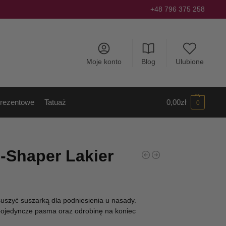
+48 796 375 258
Moje konto
Blog
Ulubione
rezentowe
Tatuaż
0,00
zł
0
-Shaper Lakier
suszyć suszarką dla podniesienia u nasady.
pojedyncze pasma oraz odrobinę na koniec