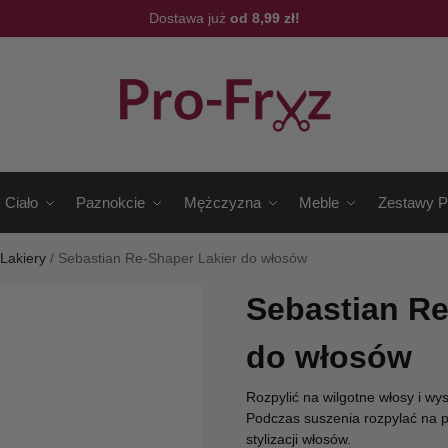
Dostawa już
od 8,99 zł!
Ciało
Paznokcie
Mężczyzna
Meble
Zestawy P
/
Lakiery
/
Sebastian Re-Shaper Lakier do włosów
Sebastian Re
do włosów
Rozpylić na wilgotne włosy i wy
Podczas suszenia rozpylać na 
stylizacji włosów.