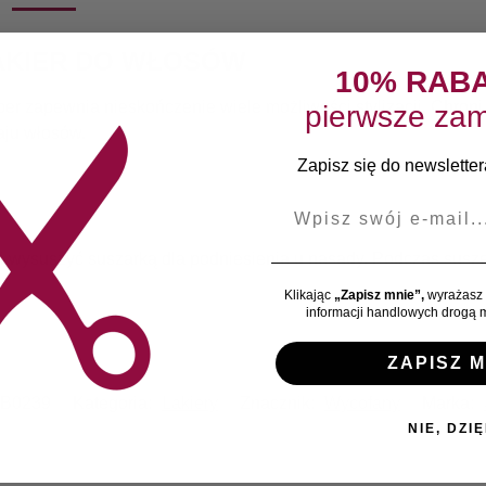
LAKIER DO WŁOSÓW
10% RAB
r zapewnia nieskończenie wiele możliwości stylizacji. Chroni w
pierwsze zam
aju włosów.
Zapisz się do newslettera
E-mail
 i wysuszyć suszarką dla podniesienia u nasady. Podczas susz
Klikając
„Zapisz mnie”,
wyrażasz 
informacji handlowych drogą m
ZAPISZ M
B0239
Kategoria:
Lakiery
Znacznik:
Wycofany
Marka:
NIE, DZIĘ