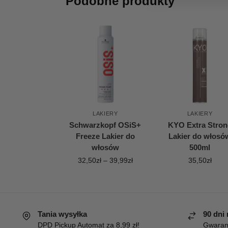
Podobne produkty
LAKIERY
LAKIERY
Schwarzkopf OSiS+
KYO Extra Stron
Freeze Lakier do
Lakier do włosó
włosów
500ml
32,50
zł
–
39,99
zł
35,50
zł
Tania wysyłka
90 dni
DPD Pickup Automat za 8,99 zł!
Gwaranc