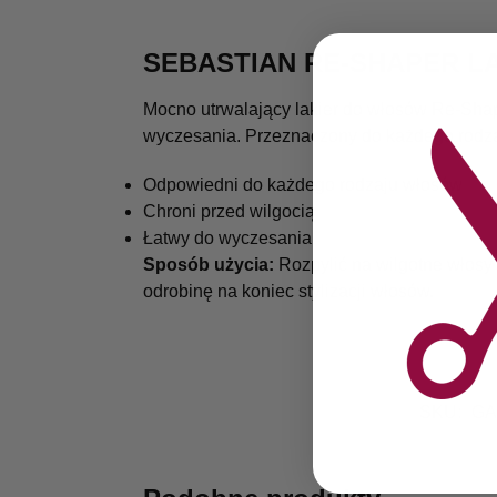
SEBASTIAN RE-SHAPER 
Mocno utrwalający lakier do włosów Re-Shape
wyczesania. Przeznaczony do każdego rodz
Odpowiedni do każdego rodzaju włosów
Chroni przed wilgocią
Łatwy do wyczesania
Sposób użycia:
Rozpylić na wilgotne włosy
odrobinę na koniec stylizacji włosów.
SKU:
GA