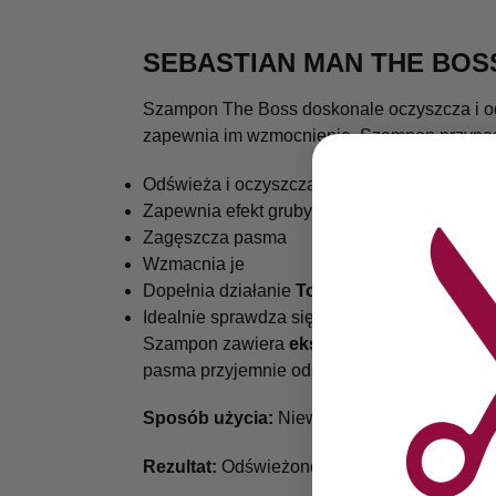
SEBASTIAN MAN THE BO
Szampon The Boss doskonale oczyszcza i od
zapewnia im wzmocnienie. Szampon przynosi
Odświeża i oczyszcza
Zapewnia efekt grubych włosów
Zagęszcza pasma
Wzmacnia je
Dopełnia działanie
Toniku The Booster
Idealnie sprawdza się w pielęgnacji cienkic
Szampon zawiera
ekstrakt z guarany
, któr
pasma przyjemnie odświeżone i zapewnia im
Sposób użycia:
Niewielką ilość szamponu n
Rezultat:
Odświeżone, wyraźnie gęstsze i m