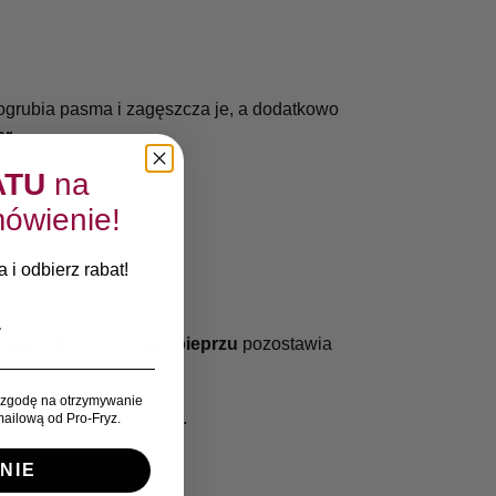
ogrubia pasma i zagęszcza je, a dodatkowo
r.
ATU
na
ówienie!
 i odbierz rabat!
rgamotki
i
różowego pieprzu
pozostawia
zgodę na otrzymywanie
tępnie dokładnie spłucz.
ailową od Pro-Fryz.
NIE