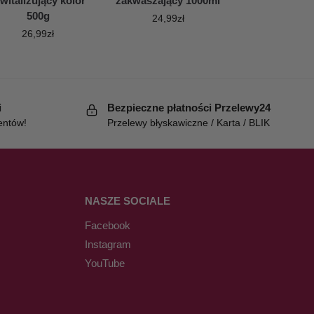
witalizujący kolor
zakwaszający 1000ml
500g
24,99
zł
26,99
zł
i
Bezpieczne płatności Przelewy24
entów!
Przelewy błyskawiczne / Karta / BLIK
NASZE SOCIALE
Facebook
Instagram
YouTube