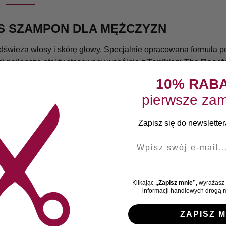
SS SZAMPON DLA MĘŻCZYZN
świeża włosy i skórę głowy. Specjalnie opracowana formuła p
 najlepsze efekty stosowany wspólnie z
Tonikiem The Booste
10% RAB
pierwsze zam
Zapisz się do newslettera
E-mail
h włosów
y wzmacnia włosy i działa stymulująco na ich wzrost. Dodatek
be
 rześki zapach.
Klikając
„Zapisz mnie”,
wyrażasz 
ałóż na wilgotne włosy i skórę głowy. Delikatnie wmasuj, a nas
informacji handlowych drogą m
ocniejsze włosy
ZAPISZ M