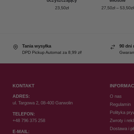
oczyszczający
włosów
23,50
zł
27,50
zł
–
53,50
zł
Tania wysyłka
90 dni
DPD Pickup Automat za 8,99 zł!
Gwaranc
KONTAKT
INFORMAC
ADRES:
O nas
ul. Targowa 2, 08-400 Garwolin
Regulamin
Polityka pry
TELEFON:
+48 796 375 258
Zwroty i rek
Dostawa i p
E-MAIL: