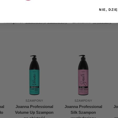
NIE, DZIĘ
Kategorie:
Szampony
,
Szampony
Znacznik:
Wycofany
SZAMPONY
SZAMPONY
nal
Joanna Professional
Joanna Professional
Jo
do
Volume Up Szampon
Silk Szampon