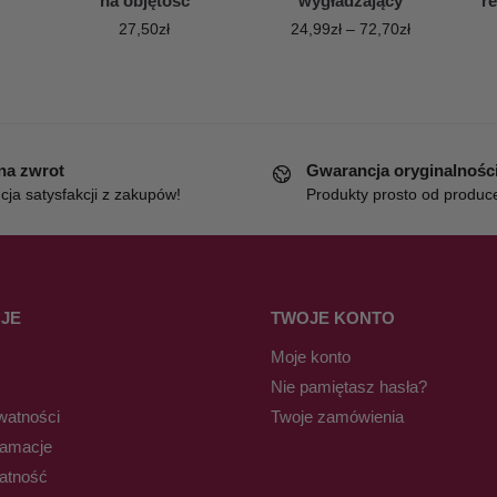
na objętość
wygładzający
re
27,50
zł
24,99
zł
–
72,70
zł
 na zwrot
Gwarancja oryginalnośc
ja satysfakcji z zakupów!
Produkty prosto od produc
JE
TWOJE KONTO
Moje konto
Nie pamiętasz hasła?
watności
Twoje zamówienia
lamacje
łatność