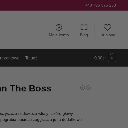
+48 796 375 258
Moje konto
Blog
Ulubione
rezentowe
Tatuaż
0,00
zł
0
an The Boss
zyszcza i odświeża włosy i skórę głowy.
 pogrubia pasma i zagęszcza je, a dodatkowo