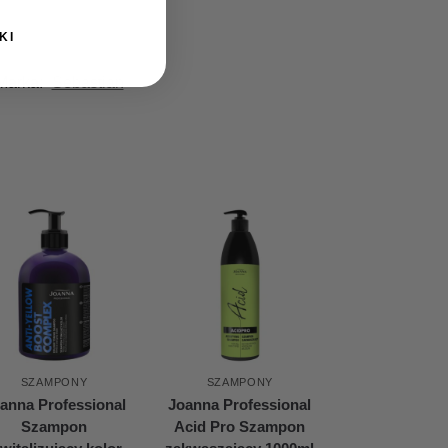
KI
Marka:
Sebastian
SZAMPONY
SZAMPONY
anna Professional
Joanna Professional
Szampon
Acid Pro Szampon