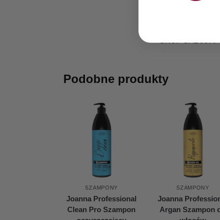
SKU:
GAB0677
Podobne produkty
SZAMPONY
SZAMPONY
Joanna Professional
Joanna Professio
Clean Pro Szampon
Argan Szampon 