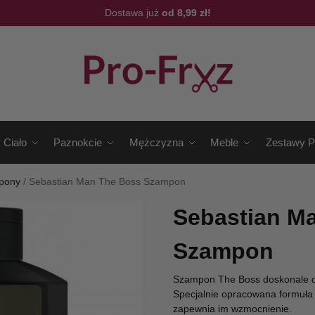
Dostawa już
od 8,99 zł!
Ciało
Paznokcie
Mężczyzna
Meble
Zestawy P
pony
/
Sebastian Man The Boss Szampon
Sebastian M
Szampon
Szampon The Boss doskonale oc
Specjalnie opracowana formuła
zapewnia im wzmocnienie.