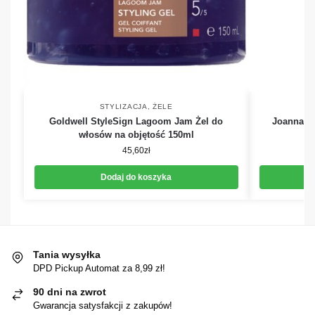
STYLIZACJA
,
ŻELE
Goldwell StyleSign Lagoom Jam Żel do
Joanna St
włosów na objętość 150ml
m
45,60
zł
Dodaj do koszyka
Tania wysyłka
DPD Pickup Automat za 8,99 zł!
90 dni na zwrot
Gwarancja satysfakcji z zakupów!