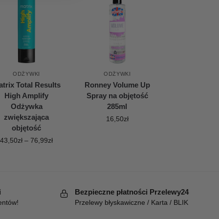
ODŻYWKI
ODŻYWKI
trix Total Results
Ronney Volume Up
High Amplify
Spray na objętość
Odżywka
285ml
zwiększająca
16,50
zł
objętość
43,50
zł
–
76,99
zł
i
Bezpieczne płatności Przelewy24
entów!
Przelewy błyskawiczne / Karta / BLIK