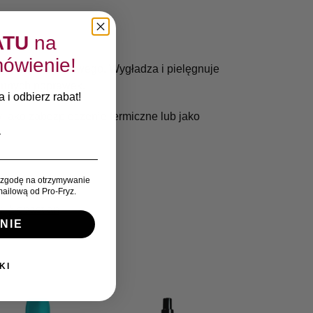
ATU
na
ówienie!
jojoba i arganowego. Wygładza i pielęgnuje
iennych poprawek.
 i odbierz rabat!
 jako zabezpieczenie termiczne lub jako
zgodę na otrzymywanie
ailową od Pro-Fryz.
:
Sebastian
NIE
KI