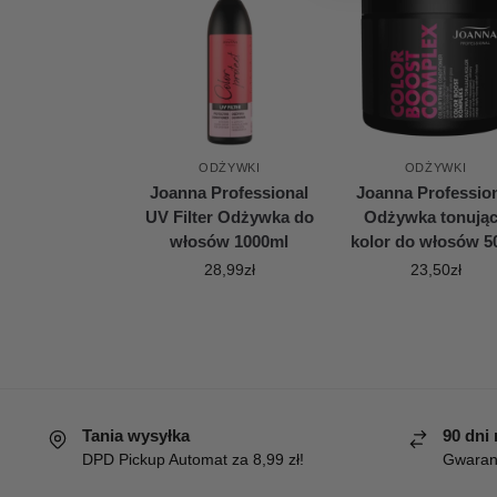
ODŻYWKI
ODŻYWKI
Joanna Professional
Joanna Professio
UV Filter Odżywka do
Odżywka tonują
włosów 1000ml
kolor do włosów 5
28,99
zł
23,50
zł
Tania wysyłka
90 dni
DPD Pickup Automat za 8,99 zł!
Gwaranc