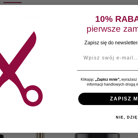
EŁKA 200ml
10% RAB
pierwsze zam
 mgiełka do włosów zawierająca specjalną mieszankę olejków 
t. Idealna przed suszeniem lub do szybkiego wykonywania codz
Zapisz się do newslettera
 lub suche włosy, nie wymaga spłukiwania; Może być stosowany
E-mail
Klikając
„Zapisz mnie”,
wyrażasz 
informacji handlowych drogą m
074021
Kategoria:
Odżywki
Znacznik:
Wycofany
Marka
ZAPISZ M
NIE, DZIĘ