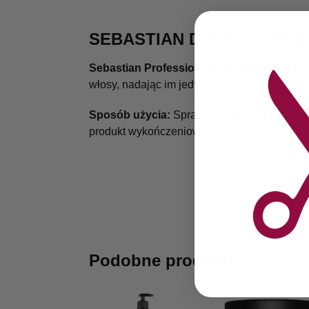
SEBASTIAN DARK OIL MGI
Sebastian Professional Dark Oil Hair Mist
–
włosy, nadając im jedwabisty i lśniący efek
Sposób użycia:
Spray stosuje się na mokre
produkt wykończeniowy.
SKU:
0000
Podobne produkty