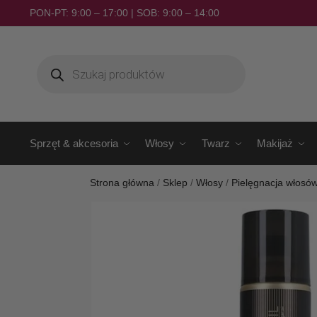
PON-PT: 9:00 – 17:00 | SOB: 9:00 – 14:00
Sprzęt & akcesoria
Włosy
Twarz
Makijaż
Strona główna
/
Sklep
/
Włosy
/
Pielęgnacja włosó