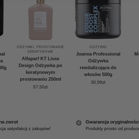
ODŻYWKI
,
PROSTOWANIE
ODŻYWKI
KERATYNOWE
nal
Joanna Professional
Ma
Alfaparf KT Lisse
ca
Odżywka
Design Odżywka po
00g
rewitalizująca do
keratynowym
włosów 500g
prostowaniu 250ml
30,99
zł
57,50
zł
 na zwrot
Gwarancja oryginalnośc
ja satysfakcji z zakupów!
Produkty prosto od produc