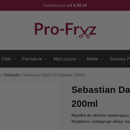
Dostawa już
od 8,99 zł!
Ciało
Paznokcie
Mężczyzna
Meble
Zestawy P
w
/
Odżywki
/
Sebastian Dark Oil Mgiełka 200ml
Sebastian Da
200ml
Mgiełka do włosów zawierająca 
Wygładza i pielęgnuje włosy, nad