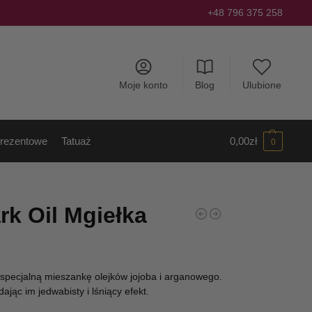
+48 796 375 258
Moje konto
Blog
Ulubione
rezentowe
Tatuaż
0,00
zł
0
rk Oil Mgiełka
specjalną mieszankę olejków jojoba i arganowego.
ając im jedwabisty i lśniący efekt.