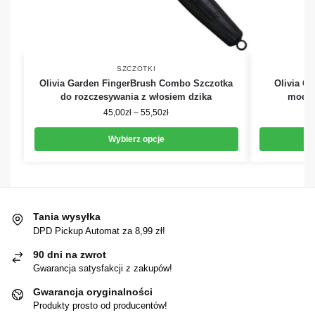
SZCZOTKI
Olivia Garden FingerBrush Combo Szczotka
Olivia G
do rozczesywania z włosiem dzika
model
45,00
zł
–
55,50
zł
Wybierz opcje
Tania wysyłka
DPD Pickup Automat za 8,99 zł!
90 dni na zwrot
Gwarancja satysfakcji z zakupów!
Gwarancja oryginalności
Produkty prosto od producentów!