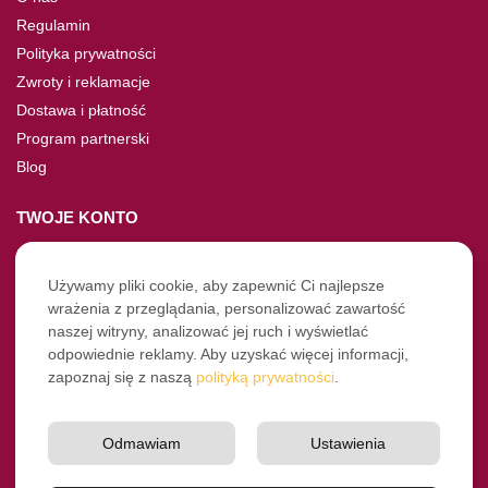
Regulamin
Polityka prywatności
Zwroty i reklamacje
Dostawa i płatność
Program partnerski
Blog
TWOJE KONTO
Moje konto
Nie pamiętasz hasła?
Używamy pliki cookie, aby zapewnić Ci najlepsze
wrażenia z przeglądania, personalizować zawartość
Twoje zamówienia
naszej witryny, analizować jej ruch i wyświetlać
odpowiednie reklamy. Aby uzyskać więcej informacji,
NASZE SOCIALE
zapoznaj się z naszą
polityką prywatności
.
Facebook
Instagram
Odmawiam
Ustawienia
YouTube