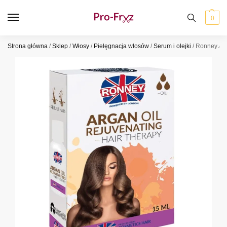
0
Strona główna
/
Sklep
/
Włosy
/
Pielęgnacja włosów
/
Serum i olejki
/
Ronney Arg