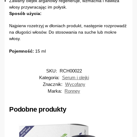
Zawarty olejek arganowy regeneruje, wzmacnia i nawilża
włosy przywracając im połysk.
Sposób użycia:
Najpierw rozetrzyj w dłoniach produkt, następnie rozprowadź
na długości włosów. Do stosowania na suche lub mokre
włosy.
Pojemność:
15 ml
SKU:
RCH00022
Kategoria:
Serum i olejki
Znacznik:
Wycofany
Marka:
Ronney
Podobne produkty