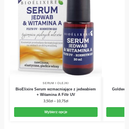
SERUM I OLEJKI
BioElixire Serum wzmacniające z jedwabiem
Goldwell
+ Witamina A Filtr UV
3,50
zł
–
10,75
zł
Wybierz opcje