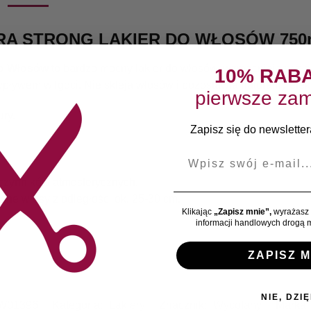
A STRONG LAKIER DO WŁOSÓW 750
do Włosów
to bardzo mocny lakier do włosów, wzmacniający z 
10% RAB
pływem wilgoci. Nie skleja włosów i pozostawia naturalny efekt
pierwsze zam
ry.
Zapisz się do newslettera
E-mail
 czynników atmosferycznych.
uche włosy z odległości ok. 25-30 cm.
Klikając
„Zapisz mnie”,
wyrażasz 
informacji handlowych drogą m
ZAPISZ M
NIE, DZIĘ
W01396
Kategoria:
Lakiery
Znacznik:
Wycofany
Marka