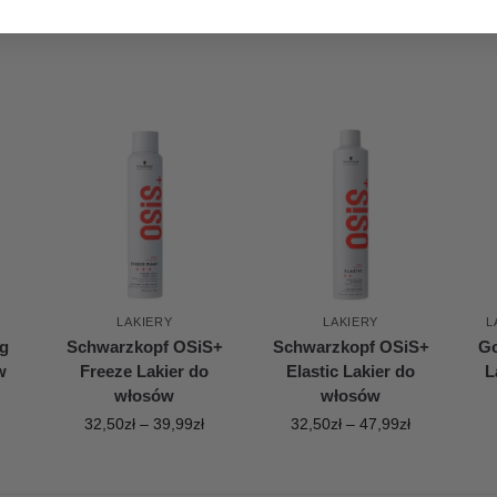
LAKIERY
LAKIERY
L
g
Schwarzkopf OSiS+
Schwarzkopf OSiS+
Go
w
Freeze Lakier do
Elastic Lakier do
L
włosów
włosów
32,50
zł
–
39,99
zł
32,50
zł
–
47,99
zł