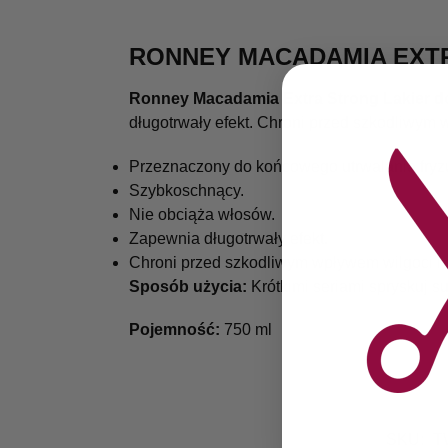
RONNEY MACADAMIA EXTR
Ronney Macadamia Extra Strong Lakier 
długotrwały efekt. Chroni przed szkodliwym w
Przeznaczony do końcowego utrwalania fryzu
Szybkoschnący.
Nie obciąża włosów.
Zapewnia długotrwały efekt.
Chroni przed szkodliwym wpływem wilgoci i
Sposób użycia:
Krótkimi seriami spryskuj s
Pojemność:
750 ml
SKU:
T