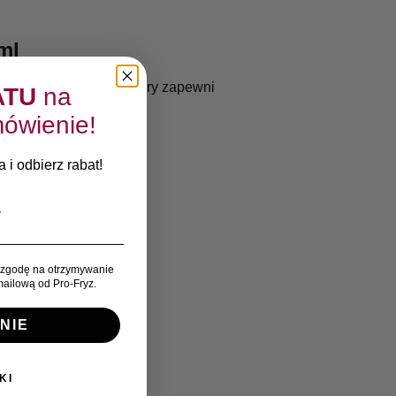
ml
olejkiem macadamia, który zapewni
ATU
na
.
ówienie!
 i odbierz rabat!
zgodę na otrzymywanie
ailową od Pro-Fryz.
NIE
KI
:
Ronney