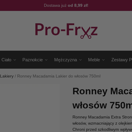
Dostawa już
od 8,99 zł!
Ciało
Paznokcie
Mężczyzna
Meble
Zestawy P
/
Lakiery
/
Ronney Macadamia Lakier do włosów 750ml
Ronney Maca
włosów 750m
Ronney Macadamia Extra Strong
włosów, wzmacniający z olejkie
Chroni przed szkodliwym wpływ