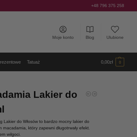
+48 796 375 258
Moje konto
Blog
Ulubione
rezentowe
Tatuaż
0,00
zł
0
damia Lakier do
l
 Lakier do Włosów to bardzo mocny lakier do
m macadamia, który zapewni długotrwały efekt.
em wilgoci.