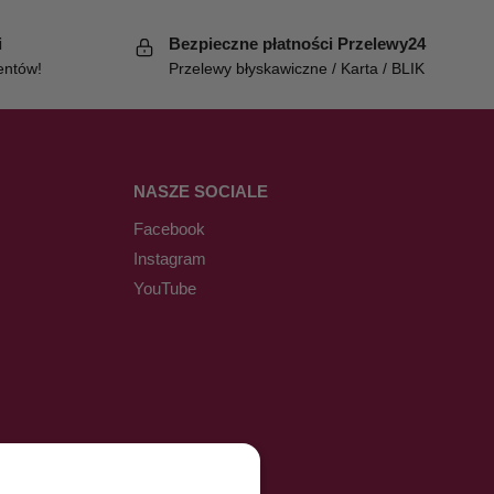
i
Bezpieczne płatności Przelewy24
entów!
Przelewy błyskawiczne / Karta / BLIK
NASZE SOCIALE
Facebook
Instagram
YouTube