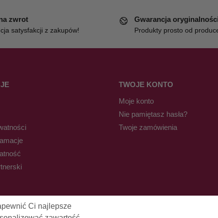
 na zwrot
Gwarancja oryginalnośc
ja satysfakcji z zakupów!
Produkty prosto od produc
JE
TWOJE KONTO
Moje konto
Nie pamiętasz hasła?
watności
Twoje zamówienia
lamacje
łatność
tnerski
apewnić Ci najlepsze
rsonalizować zawartość