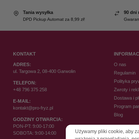
Tania wysyłka
90 dni
DPD Pickup Automat za 8,99 zł!
Gwaranc
KONTAKT
INFORMAC
ADRES:
O nas
ul. Targowa 2, 08-400 Garwolin
Regulamin
Polityka pry
TELEFON:
+48 796 375 258
Zwroty i rek
Dostawa i p
E-MAIL:
Program par
kontakt@pro-fryz.pl
Blog
GODZINY OTWARCIA:
PON-PT: 9:00-17:00
Używamy pliki cookie, aby z
SOBOTA: 9:00-14:00
wrażenia z przeglądania, pe