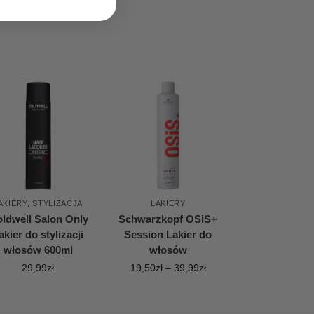
AKIERY
,
STYLIZACJA
LAKIERY
ldwell Salon Only
Schwarzkopf OSiS+
akier do stylizacji
Session Lakier do
włosów 600ml
włosów
29,99
zł
19,50
zł
–
39,99
zł