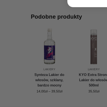
Podobne produkty
LAKIERY
LAKIERY
Synteza Lakier do
KYO Extra Stron
włosów, szklany,
Lakier do włosó
bardzo mocny
500ml
14,00
zł
–
39,50
zł
35,50
zł