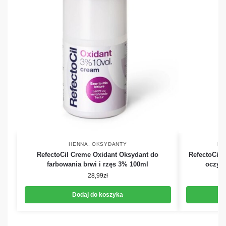
HENNA
,
OKSYDANTY
HE
RefectoCil Creme Oxidant Oksydant do
RefectoCil 
farbowania brwi i rzęs 3% 100ml
oczysz
28,99
zł
Dodaj do koszyka