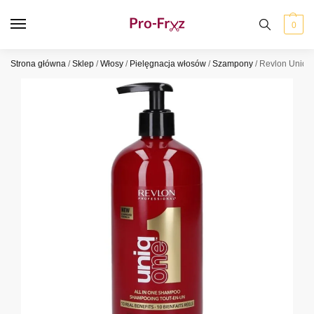
0
Strona główna
/
Sklep
/
Włosy
/
Pielęgnacja włosów
/
Szampony
/
Revlon Uniq 