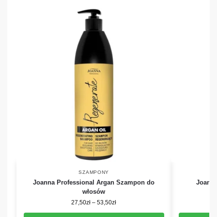
SZAMPONY
Joanna Professional Argan Szampon do
Joanna
włosów
27,50
zł
–
53,50
zł