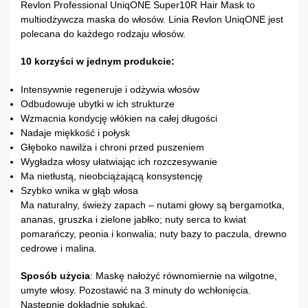
Revlon Professional UniqONE Super10R Hair Mask to
multiodżywcza maska do włosów. Linia Revlon UniqONE jest
polecana do każdego rodzaju włosów.
10 korzyści w jednym produkcie:
Intensywnie regeneruje i odżywia włosów
Odbudowuje ubytki w ich strukturze
Wzmacnia kondycję włókien na całej długości
Nadaje miękkość i połysk
Głęboko nawilża i chroni przed puszeniem
Wygładza włosy ułatwiając ich rozczesywanie
Ma nietłustą, nieobciążającą konsystencję
Szybko wnika w głąb włosa
Ma naturalny, świeży zapach – nutami głowy są bergamotka,
ananas, gruszka i zielone jabłko; nuty serca to kwiat
pomarańczy, peonia i konwalia; nuty bazy to paczula, drewno
cedrowe i malina.
Sposób użycia
: Maskę nałożyć równomiernie na wilgotne,
umyte włosy. Pozostawić na 3 minuty do wchłonięcia.
Następnie dokładnie spłukać.