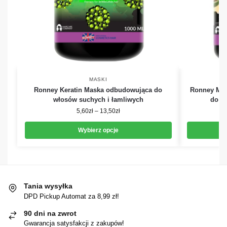
MASKI
Ronney Keratin Maska odbudowująca do
Ronney Mac
włosów suchych i łamliwych
do w
5,60
zł
–
13,50
zł
Wybierz opcje
Tania wysyłka
DPD Pickup Automat za 8,99 zł!
90 dni na zwrot
Gwarancja satysfakcji z zakupów!