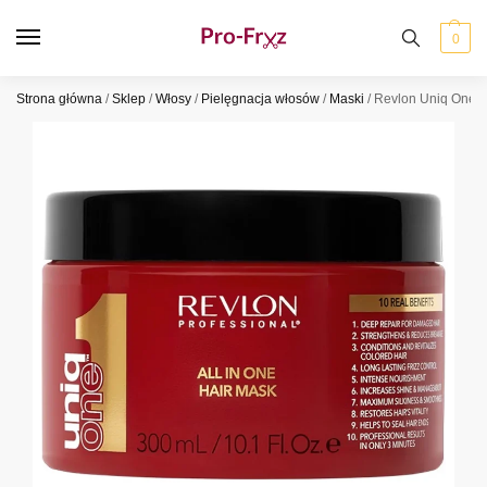
0
Strona główna
/
Sklep
/
Włosy
/
Pielęgnacja włosów
/
Maski
/
Revlon Uniq One A