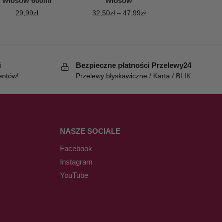
włosów 600ml
włosów
29,99
zł
32,50
zł
–
47,99
zł
i
Bezpieczne płatności Przelewy24
entów!
Przelewy błyskawiczne / Karta / BLIK
NASZE SOCIALE
Facebook
Instagram
YouTube