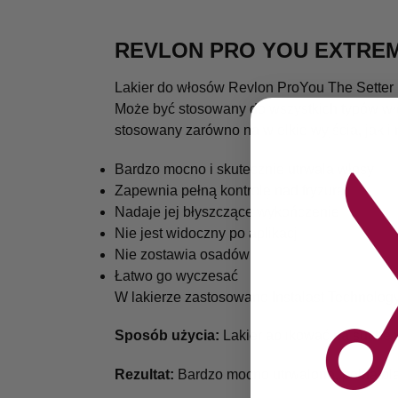
REVLON PRO YOU EXTRE
Lakier do włosów Revlon ProYou The Setter 
Może być stosowany do wszystkich typów włos
stosowany zarówno na wielkie wyjścia, jak i 
Bardzo mocno i skutecznie utrwala włosy
Zapewnia pełną kontrolę nad fryzurą
Nadaje jej błyszczące wykończenie
Nie jest widoczny po aplikacji
Nie zostawia osadów
Łatwo go wyczesać
W lakierze zastosowano Instalast Technology,
Sposób użycia:
Lakier aplikować na suche w
Rezultat:
Bardzo mocno utrwalona, pełna bla