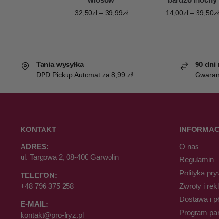
włosów
bardzo mocny
32,50
zł
–
39,99
zł
14,00
zł
–
39,50
zł
Tania wysyłka
90 dni
DPD Pickup Automat za 8,99 zł!
Gwaranc
KONTAKT
INFORMAC
ADRES:
O nas
ul. Targowa 2, 08-400 Garwolin
Regulamin
Polityka pry
TELEFON:
+48 796 375 258
Zwroty i rek
Dostawa i p
E-MAIL:
Program par
kontakt@pro-fryz.pl