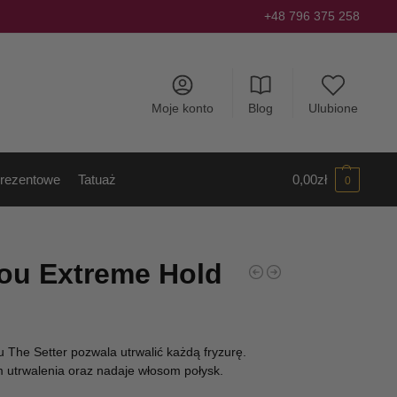
+48 796 375 258
Moje konto
Blog
Ulubione
rezentowe
Tatuaż
0,00
zł
0
ou Extreme Hold
 The Setter pozwala utrwalić każdą fryzurę.
 utrwalenia oraz nadaje włosom połysk.