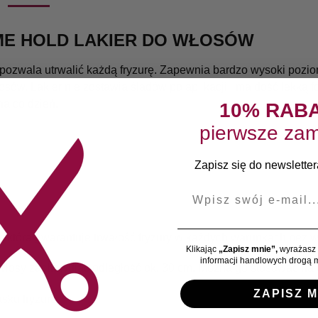
ME HOLD LAKIER DO WŁOSÓW
pozwala utrwalić każdą fryzurę. Zapewnia bardzo wysoki pozio
ów. Lakier nie zostawia śladów po aplikacji i ma dość lekką fo
na co dzień.
10% RAB
pierwsze zam
Zapisz się do newslettera
E-mail
 która gwarantuje trwałość fryzury w każdych warunkach bez wzgl
Klikając
„Zapisz mnie”,
wyrażasz 
informacji handlowych drogą m
łosy zachowując odległość ok. 30 cm. Można go stosować na całą
ZAPISZ M
sku fryzura.