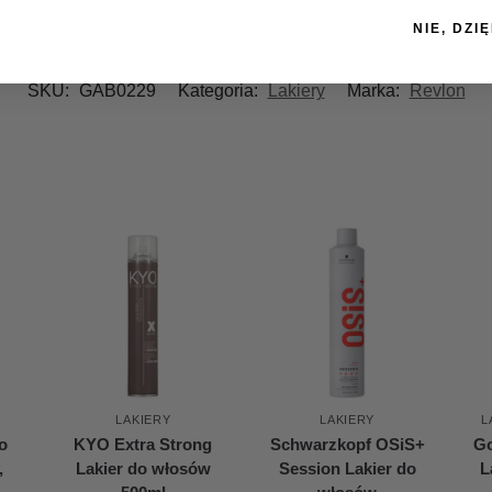
NIE, DZIĘ
SKU:
GAB0229
Kategoria:
Lakiery
Marka:
Revlon
LAKIERY
LAKIERY
L
o
KYO Extra Strong
Schwarzkopf OSiS+
Go
,
Lakier do włosów
Session Lakier do
L