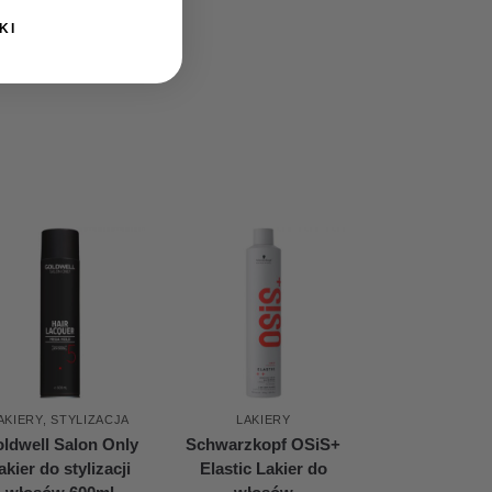
KI
AKIERY
,
STYLIZACJA
LAKIERY
ldwell Salon Only
Schwarzkopf OSiS+
akier do stylizacji
Elastic Lakier do