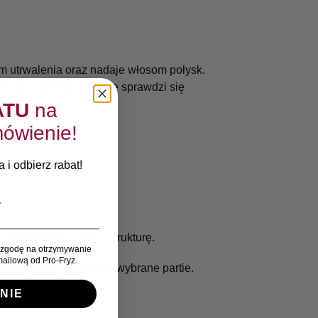
m utrwalenia oraz nadaje włosom połysk.
rmułę, dlatego świetnie sprawdzi się
ATU
na
ówienie!
 i odbierz rabat!
ędu na jej kształt i strukturę.
zgodę na otrzymywanie
ailową od Pro-Fryz.
 fryzurę, jak i na jej wybrane partie.
NIE