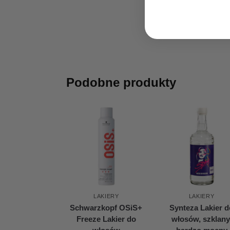
Podobne produkty
LAKIERY
LAKIERY
Schwarzkopf OSiS+
Synteza Lakier d
Freeze Lakier do
włosów, szklany