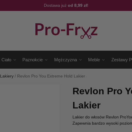
Dostawa już
od 8,99 zł!
Ciało
Paznokcie
Mężczyzna
Meble
Zestawy P
/
Lakiery
/
Revlon Pro You Extreme Hold Lakier
Revlon Pro Y
Lakier
Lakier do włosów Revlon ProYou
Zapewnia bardzo wysoki poziom