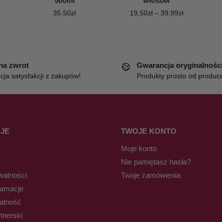
500ml
włosów
35,50
zł
19,50
zł
–
39,99
zł
 na zwrot
Gwarancja oryginalnośc
ja satysfakcji z zakupów!
Produkty prosto od produc
JE
TWOJE KONTO
Moje konto
Nie pamiętasz hasła?
watności
Twoje zamówienia
lamacje
łatność
tnerski